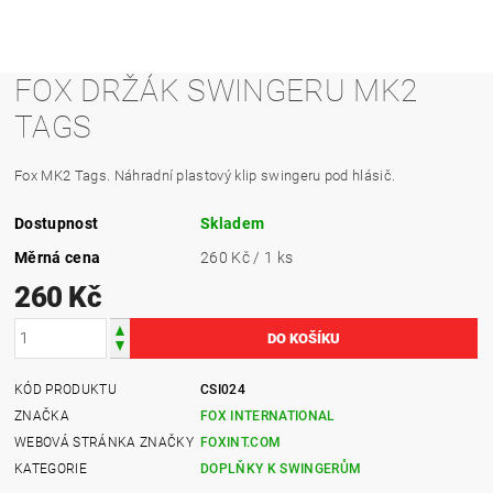
FOX DRŽÁK SWINGERU MK2
TAGS
Fox MK2 Tags. Náhradní plastový klip swingeru pod hlásič.
Dostupnost
Skladem
Měrná cena
260 Kč / 1 ks
260 Kč
KÓD PRODUKTU
CSI024
ZNAČKA
FOX INTERNATIONAL
WEBOVÁ STRÁNKA ZNAČKY
FOXINT.COM
KATEGORIE
DOPLŇKY K SWINGERŮM