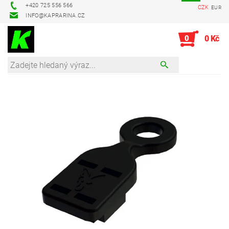
+420 725 556 566
CZK
EUR
INFO@KAPRARINA.CZ
0
0 Kč