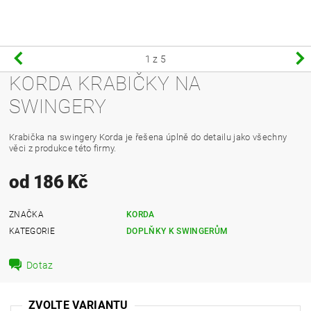
1
z 5
KORDA KRABIČKY NA
SWINGERY
Krabička na swingery Korda je řešena úplně do detailu jako všechny
věci z produkce této firmy.
od 186 Kč
ZNAČKA
KORDA
KATEGORIE
DOPLŇKY K SWINGERŮM
Dotaz
ZVOLTE VARIANTU