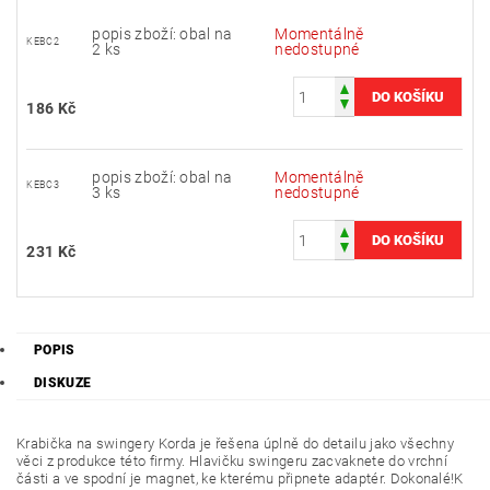
popis zboží: obal na
Momentálně
KEBC2
2 ks
nedostupné
186 Kč
popis zboží: obal na
Momentálně
KEBC3
3 ks
nedostupné
231 Kč
POPIS
DISKUZE
Krabička na swingery Korda je řešena úplně do detailu jako všechny
věci z produkce této firmy. Hlavičku swingeru zacvaknete do vrchní
části a ve spodní je magnet, ke kterému připnete adaptér. Dokonalé!K