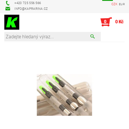
+420 725 556 566
CZK
EUR
INFO@KAPRARINA.CZ
0
0 Kč