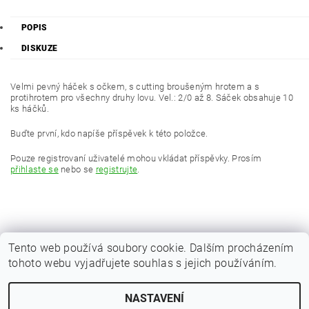
POPIS
DISKUZE
Velmi pevný háček s očkem, s cutting broušeným hrotem a s
protihrotem pro všechny druhy lovu. Vel.: 2/0 až 8. Sáček obsahuje 10
ks háčků.
Buďte první, kdo napíše příspěvek k této položce.
Pouze registrovaní uživatelé mohou vkládat příspěvky. Prosím
přihlaste se
nebo se
registrujte
.
Tento web používá soubory cookie. Dalším procházením
tohoto webu vyjadřujete souhlas s jejich používáním.
|
Zboží.cz
Heureka.cz
NASTAVENÍ