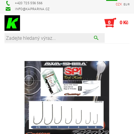
+420 725 556 566
CZK
EUR
INFO@KAPRARINA.CZ
0
0 Kč