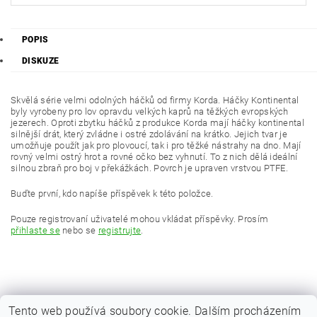
POPIS
DISKUZE
Skvělá série velmi odolných háčků od firmy Korda. Háčky Kontinental
byly vyrobeny pro lov opravdu velkých kaprů na těžkých evropských
jezerech. Oproti zbytku háčků z produkce Korda mají háčky kontinental
silnější drát, který zvládne i ostré zdolávání na krátko. Jejich tvar je
umožňuje použít jak pro plovoucí, tak i pro těžké nástrahy na dno. Mají
rovný velmi ostrý hrot a rovné očko bez vyhnutí. To z nich dělá ideální
silnou zbraň pro boj v překážkách. Povrch je upraven vrstvou PTFE.
Buďte první, kdo napíše příspěvek k této položce.
Pouze registrovaní uživatelé mohou vkládat příspěvky. Prosím
přihlaste se
nebo se
registrujte
.
Tento web používá soubory cookie. Dalším procházením