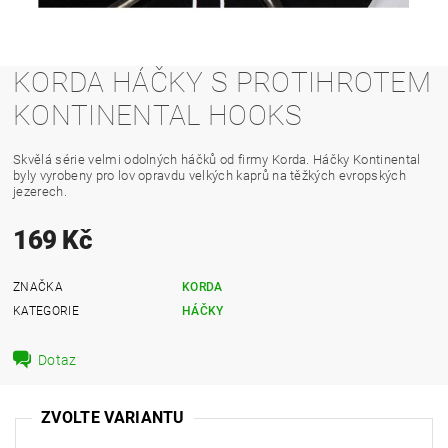
KORDA HÁČKY S PROTIHROTEM
KONTINENTAL HOOKS
Skvělá série velmi odolných háčků od firmy Korda. Háčky Kontinental
byly vyrobeny pro lov opravdu velkých kaprů na těžkých evropských
jezerech.
169 Kč
ZNAČKA
KORDA
KATEGORIE
HÁČKY
Dotaz
ZVOLTE VARIANTU