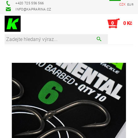
+420 725 556 566
CZK
EUR
INFO@KAPRARINA.CZ
0
0 Kč