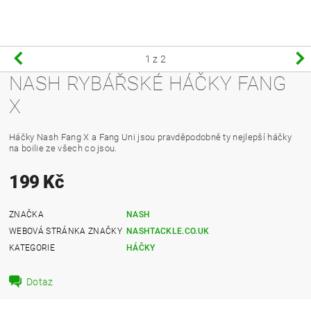
1
z 2
NASH RYBÁŘSKÉ HÁČKY FANG
X
Háčky Nash Fang X a Fang Uni jsou pravděpodobně ty nejlepší háčky
na boilie ze všech co jsou.
199 Kč
ZNAČKA
NASH
WEBOVÁ STRÁNKA ZNAČKY
NASHTACKLE.CO.UK
KATEGORIE
HÁČKY
Dotaz