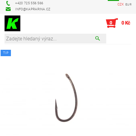
+420 725 556 566
CZK
EUR
INFO@KAPRARINA.CZ
0
0 Kč
TIP