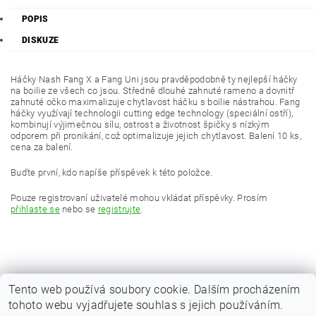
POPIS
DISKUZE
Háčky Nash Fang X a Fang Uni jsou pravděpodobně ty nejlepší háčky
na boilie ze všech co jsou. Středně dlouhé zahnuté rameno a dovnitř
zahnuté očko maximalizuje chytlavost háčku s boilie nástrahou. Fang
háčky využívají technologii cutting edge technology (speciální ostří),
kombinují výjimečnou sílu, ostrost a životnost špičky s nízkým
odporem při pronikání, což optimalizuje jejich chytlavost. Balení 10 ks,
cena za balení.
Buďte první, kdo napíše příspěvek k této položce.
Pouze registrovaní uživatelé mohou vkládat příspěvky. Prosím
přihlaste se
nebo se
registrujte
.
Tento web používá soubory cookie. Dalším procházením
tohoto webu vyjadřujete souhlas s jejich používáním.
|
Zboží.cz
Heureka.cz