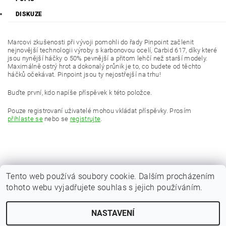
DISKUZE
Marcovi zkušenosti při vývoji pomohli do řady Pinpoint začlenit
nejnovější technologii výroby s karbonovou ocelí, Carbid 617, díky které
jsou nynější háčky o 50% pevnější a přitom lehčí než starší modely.
Maximálně ostrý hrot a dokonalý průnik je to, co budete od těchto
háčků očekávat. Pinpoint jsou ty nejostřejší na trhu!
Buďte první, kdo napíše příspěvek k této položce.
Pouze registrovaní uživatelé mohou vkládat příspěvky. Prosím
přihlaste se
nebo se
registrujte
.
Tento web používá soubory cookie. Dalším procházením
tohoto webu vyjadřujete souhlas s jejich používáním.
|
Zboží.cz
Heureka.cz
NASTAVENÍ