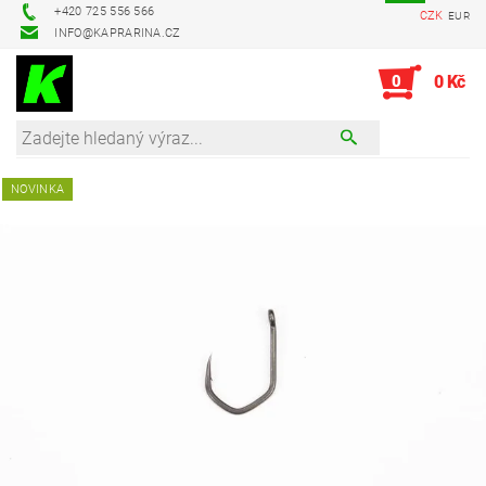
+420 725 556 566
CZK
EUR
INFO@KAPRARINA.CZ
0
0 Kč
NOVINKA