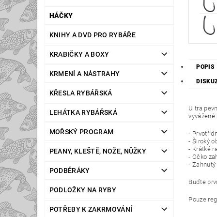
HÁČKY
KNIHY A DVD PRO RYBÁŘE
KRABIČKY A BOXY
POPIS
KRMENÍ A NÁSTRAHY
DISKU
KŘESLA RYBÁŘSKÁ
Ultra pev
LEHÁTKA RYBÁŘSKÁ
vyvážené 
MOŘSKÝ PROGRAM
- Prvotří
- Široký 
- Krátké 
PEANY, KLEŠTĚ, NOŽE, NŮŽKY
- Očko za
- Zahnutý
PODBĚRÁKY
Buďte prvn
PODLOŽKY NA RYBY
Pouze reg
POTŘEBY K ZAKRMOVÁNÍ