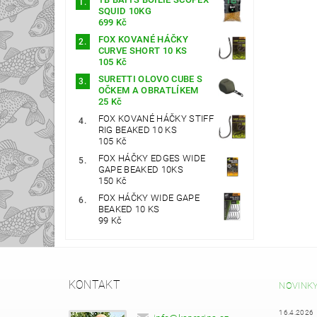
SQUID 10KG
699 Kč
FOX KOVANÉ HÁČKY
CURVE SHORT 10 KS
105 Kč
SURETTI OLOVO CUBE S
OČKEM A OBRATLÍKEM
25 Kč
FOX KOVANÉ HÁČKY STIFF
RIG BEAKED 10 KS
105 Kč
FOX HÁČKY EDGES WIDE
GAPE BEAKED 10KS
150 Kč
FOX HÁČKY WIDE GAPE
BEAKED 10 KS
99 Kč
KONTAKT
NOVINK
16.4.2026