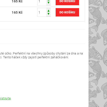
165 Kč
165 Kč
hnuté očko. Perfektní na všechny způsoby chytání ze dna a na
. Tento háček vždy zajistí perfektní zaháčkování.
gistrujte
.