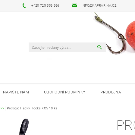
+420 725 556 566
INFO@KAPRARINA.CZ
NAPIŠTE NÁM
OBCHODNÍ PODMÍNKY
PRODEJNA
čky
Prologic Háčky Hooks XC5 10 ks
PR