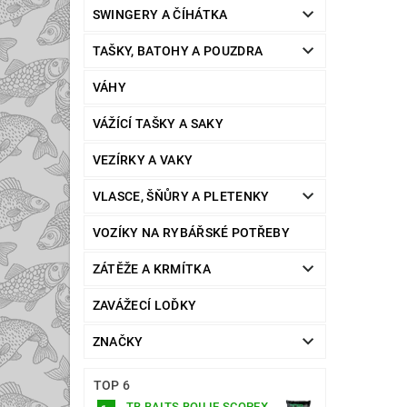
SWINGERY A ČÍHÁTKA
TAŠKY, BATOHY A POUZDRA
VÁHY
VÁŽÍCÍ TAŠKY A SAKY
VEZÍRKY A VAKY
VLASCE, ŠŇŮRY A PLETENKY
VOZÍKY NA RYBÁŘSKÉ POTŘEBY
ZÁTĚŽE A KRMÍTKA
ZAVÁŽECÍ LOĎKY
ZNAČKY
TOP 6
TB BAITS BOILIE SCOPEX