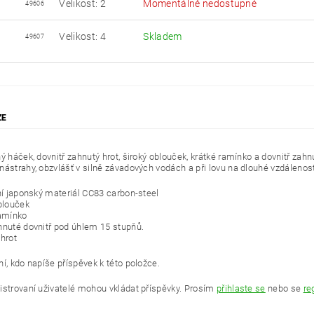
Velikost: 2
Momentálně nedostupné
49606
Velikost: 4
Skladem
49607
ZE
ný háček, dovnitř zahnutý hrot, široký oblouček, krátké ramínko a dovnitř za
nástrahy, obzvlášť v silně závadových vodách a při lovu na dlouhé vzdálenosti
dní japonský materiál CC83 carbon-steel
oblouček
ramínko
hnuté dovnitř pod úhlem 15 stupňů.
 hrot
í, kdo napíše příspěvek k této položce.
istrovaní uživatelé mohou vkládat příspěvky. Prosím
přihlaste se
nebo se
re