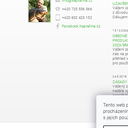
info
@
kaprarina.cz
UZAVŘE
Vážení z
+420 725 556 566
z důvodu
Děkujeme
+420 602 423 152
Facebook Kaprařina.cz
13.12.202
OBECNÉ 
PRODUKT
2023/98
Vážení z
nás na pr
přehled 
pro použí
24.5.2018
ZÁSADY
Vážený z
nadále vy
zapotřeb
osobních
Tento web p
procházením
s jejich po