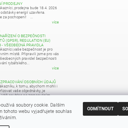
NÍ PRODEJNY
ákazníci, prodejna bude 18.4. 2026
 odstávky energií uzavřena.
 za pochopení! ...
více
4
NAŘÍZENÍ O BEZPEČNOSTI
Ů (GPSR), REGULATION (EU)
8 - VŠEOBECNÁ PRAVIDLA
ákazníci,vaše bezpečnost je pro
vním místě. Připravili jsme pro vás
všeobecných pravidel bezpečnosti
vání rybářského...
více
 ZPRACOVÁNÍ OSOBNÍCH ÚDAJŮ
ákazníku, k tomu, abychom mohli i
řizovat vaše objednávky, je
í Váš souhlas se zpracováním
 údajů pro obchodní účely...
oužívá soubory cookie. Dalším
více
ODMÍTNOUT
S
 tohoto webu vyjadřujete souhlas
|
Zboží.cz
Heureka.cz
užíváním.