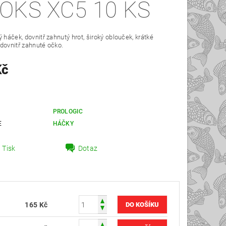
OKS XC5 10 KS
ý háček, dovnitř zahnutý hrot, široký oblouček, krátké
dovnitř zahnuté očko.
Kč
PROLOGIC
E
HÁČKY
Tisk
Dotaz
165 Kč