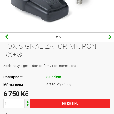
1
z 6
FOX SIGNALIZÁTOR MICRON
RX+®
Zcela nový signalizátor od firmy Fox international.
Dostupnost
Skladem
Měrná cena
6 750 Kč / 1 ks
6 750 Kč