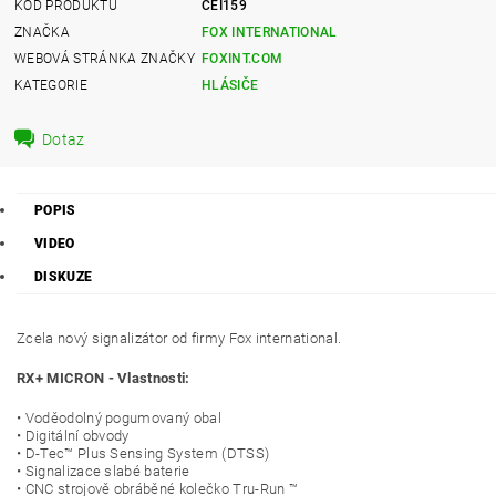
KÓD PRODUKTU
CEI159
ZNAČKA
FOX INTERNATIONAL
WEBOVÁ STRÁNKA ZNAČKY
FOXINT.COM
KATEGORIE
HLÁSIČE
Dotaz
POPIS
VIDEO
DISKUZE
Zcela nový signalizátor od firmy Fox international.
RX+ MICRON - Vlastnosti:
• Voděodolný pogumovaný obal
• Digitální obvody
• D-Tec™ Plus Sensing System (DTSS)
• Signalizace slabé baterie
• CNC strojově obráběné kolečko Tru-Run ™