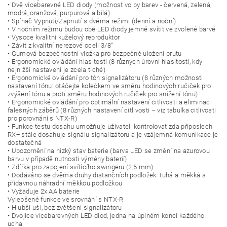
• Dvě vícebarevné LED diody (možnost volby barev - červená, zelená,
modrá, oranžová, purpurová a bílá)
• Spínač Vypnutí/Zapnutí s dvěma režimi (denní a noční)
• V nočním režimu budou obě LED diody jemně svítit ve zvolené barvě
• Vysoce kvalitní kuželový reproduktor
• Závit z kvalitní nerezové oceli 3/8“
• Gumová bezpečnostní vložka pro bezpečné uložení prutu
• Ergonomické ovládání hlasitosti (8 různých úrovní hlasitostí, kdy
nejnižší nastavení je zcela tiché)
• Ergonomické ovládání pro tón signalizátoru (8 různých možnosti
nastavení tónu: otáčejte kolečkem ve směru hodinových ručiček pro
zvýšení tónu a proti směru hodinových ručiček pro snížení tónu)
• Ergonomické ovládání pro optimální nastavení citlivosti a eliminaci
falešných záběrů (8 různých nastavení citlivosti – viz tabulka citlivosti
pro porovnání s NTX-R)
• Funkce testu dosahu umožňuje uživateli kontrolovat zda příposlech
RX+ stále dosahuje signálu signalizátoru a je vzájemná komunikace je
dostatečná
• Upozornění na nízký stav baterie (barva LED se změní na azurovou
barvu v případě nutnosti výměny baterií)
• Zdířka pro zapojení svítícího swingeru (2,5 mm)
• Dodáváno se dvěma druhy distančních podložek: tuhá a měkká s
přídavnou náhradní měkkou podložkou
• Vyžaduje 2x AA baterie
Vylepšené funkce ve srovnání s NTX-R
• Hlubší uši, bez zvětšení signalizátoru
• Dvojice vícebarevných LED diod, jedna na úplném konci každého
ucha