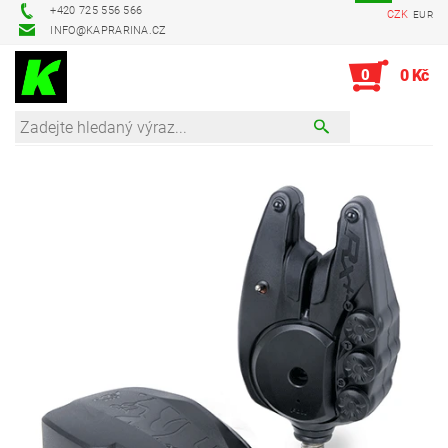
+420 725 556 566
CZK
EUR
INFO@KAPRARINA.CZ
0
0 Kč