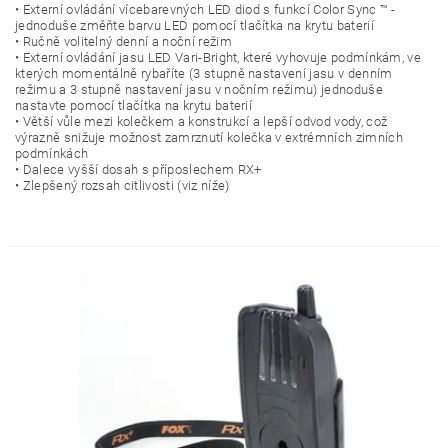
• Externí ovládání vícebarevných LED diod s funkcí Color Sync ™ -
jednoduše změňte barvu LED pomocí tlačítka na krytu baterií
• Ručně volitelný denní a noční režim
• Externí ovládání jasu LED Vari-Bright, které vyhovuje podmínkám, ve
kterých momentálně rybaříte (3 stupně nastavení jasu v denním
režimu a 3 stupně nastavení jasu v nočním režimu) jednoduše
nastavte pomocí tlačítka na krytu baterií
• Větší vůle mezi kolečkem a konstrukcí a lepší odvod vody, což
výrazně snižuje možnost zamrznutí kolečka v extrémních zimních
podmínkách
• Dalece vyšší dosah s příposlechem RX+
• Zlepšený rozsah citlivosti (viz níže)