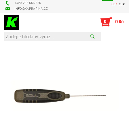
+420 725 556 566
CZK
EUR
INFO@KAPRARINA.CZ
0
0 Kč