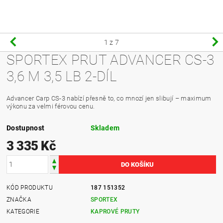
1
z 7
SPORTEX PRUT ADVANCER CS-3
3,6 M 3,5 LB 2-DÍL
Advancer Carp CS-3 nabízí přesně to, co mnozí jen slibují – maximum
výkonu za velmi férovou cenu.
Dostupnost
Skladem
3 335 Kč
KÓD PRODUKTU
187 151352
ZNAČKA
SPORTEX
KATEGORIE
KAPROVÉ PRUTY