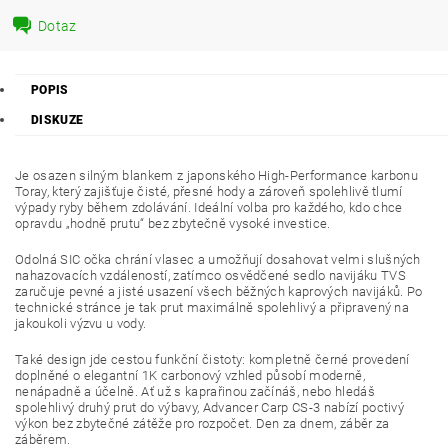
Dotaz
POPIS
DISKUZE
Je osazen silným blankem z japonského High-Performance karbonu
Toray, který zajišťuje čisté, přesné hody a zároveň spolehlivě tlumí
výpady ryby během zdolávání. Ideální volba pro každého, kdo chce
opravdu „hodně prutu“ bez zbytečně vysoké investice.
Odolná SIC očka chrání vlasec a umožňují dosahovat velmi slušných
nahazovacích vzdáleností, zatímco osvědčené sedlo navijáku TVS
zaručuje pevné a jisté usazení všech běžných kaprových navijáků. Po
technické stránce je tak prut maximálně spolehlivý a připravený na
jakoukoli výzvu u vody.
Také design jde cestou funkční čistoty: kompletně černé provedení
doplněné o elegantní 1K carbonový vzhled působí moderně,
nenápadně a účelně. Ať už s kaprařinou začínáš, nebo hledáš
spolehlivý druhý prut do výbavy, Advancer Carp CS-3 nabízí poctivý
výkon bez zbytečné zátěže pro rozpočet. Den za dnem, záběr za
záběrem.