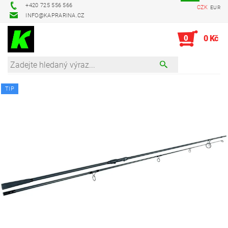
+420 725 556 566
CZK
EUR
INFO@KAPRARINA.CZ
0
0 Kč
TIP