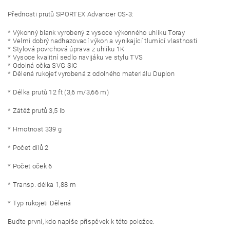
Přednosti prutů SPORTEX Advancer CS-3:
* Výkonný blank vyrobený z vysoce výkonného uhlíku Toray
* Velmi dobrý nadhazovací výkon a vynikající tlumící vlastnosti
* Stylová povrchová úprava z uhlíku 1K
* Vysoce kvalitní sedlo navijáku ve stylu TVS
* Odolná očka SVG SIC
* Dělená rukojeť vyrobená z odolného materiálu Duplon
* Délka prutů 12 ft (3,6 m/3,66 m)
* Zátěž prutů 3,5 lb
* Hmotnost 339 g
* Počet dílů 2
* Počet oček 6
* Transp. délka 1,88 m
* Typ rukojeti Dělená
Buďte první, kdo napíše příspěvek k této položce.