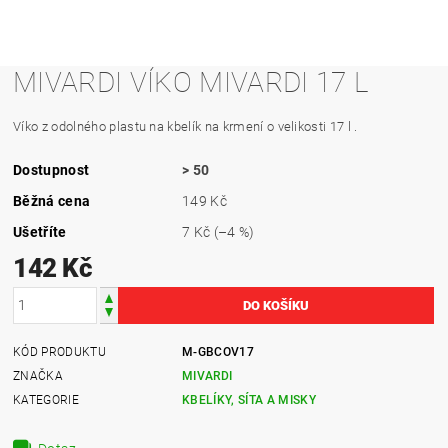
MIVARDI VÍKO MIVARDI 17 L
Víko z odolného plastu na kbelík na krmení o velikosti 17 l .
Dostupnost
> 50
Běžná cena
149 Kč
Ušetříte
7 Kč
(–4 %)
142 Kč
KÓD PRODUKTU
M-GBCOV17
ZNAČKA
MIVARDI
KATEGORIE
KBELÍKY, SÍTA A MISKY