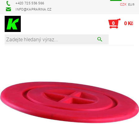
+420 725 556 566
CZK
EUR
INFO@KAPRARINA.CZ
0
0 Kč