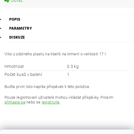
Dotaz
POPIS
PARAMETRY
DISKUZE
Víko z odolného plastu na kbelík na krmení o velikosti 17 l .
Hmotnost
0.3 kg
Počet kusů v balení
1
Buďte první, kdo napíše příspěvek k této položce.
Pouze registrovaní uživatelé mohou vkládat příspěvky. Prosím
přihlaste se
nebo se
registrujte
.