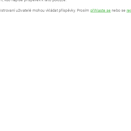
istrovaní uživatelé mohou vkládat příspěvky. Prosím
přihlaste se
nebo se
re