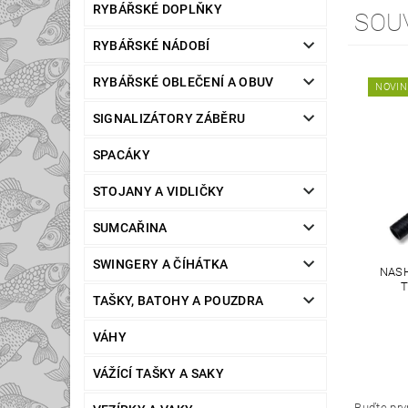
RYBÁŘSKÉ DOPLŇKY
SOU
RYBÁŘSKÉ NÁDOBÍ
RYBÁŘSKÉ OBLEČENÍ A OBUV
NOVIN
SIGNALIZÁTORY ZÁBĚRU
SPACÁKY
STOJANY A VIDLIČKY
SUMCAŘINA
SWINGERY A ČÍHÁTKA
NASH
T
TAŠKY, BATOHY A POUZDRA
VÁHY
VÁŽÍCÍ TAŠKY A SAKY
Buďte prvn