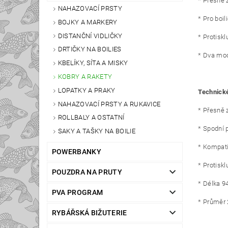
* Přesně 
NAHAZOVACÍ PRSTY
* Pro boi
BOJKY A MARKERY
DISTANČNÍ VIDLIČKY
* Protisk
DRTIČKY NA BOILIES
* Dva mod
KBELÍKY, SÍTA A MISKY
KOBRY A RAKETY
LOPATKY A PRAKY
Technické
NAHAZOVACÍ PRSTY A RUKAVICE
* Přesně 
ROLLBALY A OSTATNÍ
* Spodní 
SAKY A TAŠKY NA BOILIE
* Kompati
POWERBANKY
* Protisk
POUZDRA NA PRUTY
* Délka 9
PVA PROGRAM
* Průměr
RYBÁŘSKÁ BIŽUTERIE