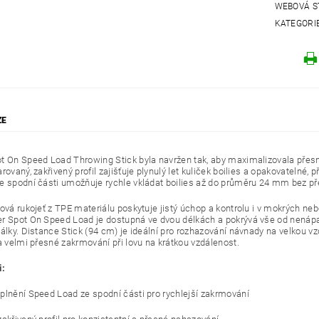
WEBOVÁ S
KATEGORI
ZE
t On Speed Load Throwing Stick byla navržen tak, aby maximalizovala přesnos
rovaný, zakřivený profil zajišťuje plynulý let kuliček boilies a opakovateln
e spodní části umožňuje rychle vkládat boilies až do průměru 24 mm bez přer
zová rukojeť z TPE materiálu poskytuje jistý úchop a kontrolu i v mokrých ne
r Spot On Speed Load je dostupná ve dvou délkách a pokrývá vše od nenáp
álky. Distance Stick (94 cm) je ideální pro rozhazování návnady na velkou vz
 a velmi přesné zakrmování při lovu na krátkou vzdálenost.
i:
plnění Speed Load ze spodní části pro rychlejší zakrmování