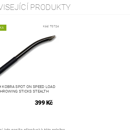
VISEJÍCÍ PRODUKTY
Kód:
T0724
KA
 KOBRA SPOT ON SPEED LOAD
HROWING STICKS STEALTH
399 Kč
í, kdo napíše příspěvek k této položce.