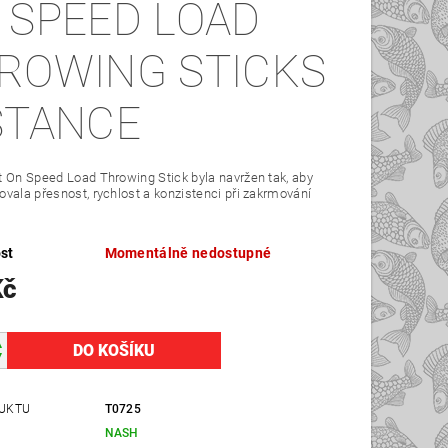
 SPEED LOAD
ROWING STICKS
STANCE
 On Speed Load Throwing Stick byla navržen tak, aby
vala přesnost, rychlost a konzistenci při zakrmování
st
Momentálně nedostupné
Kč
UKTU
T0725
NASH