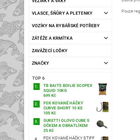
VEZÍRKY A VAKY
Pouze reg
VLASCE, ŠŇŮRY A PLETENKY
VOZÍKY NA RYBÁŘSKÉ POTŘEBY
ZÁTĚŽE A KRMÍTKA
ZAVÁŽECÍ LOĎKY
ZNAČKY
TOP 6
TB BAITS BOILIE SCOPEX
SQUID 10KG
699 Kč
FOX KOVANÉ HÁČKY
CURVE SHORT 10 KS
105 Kč
SURETTI OLOVO CUBE S
OČKEM A OBRATLÍKEM
25 Kč
FOX KOVANÉ HÁČKY STIFF