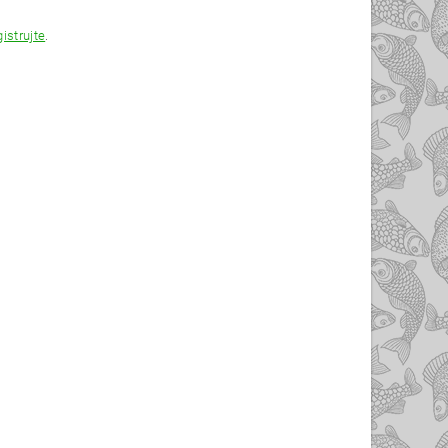
gistrujte
.