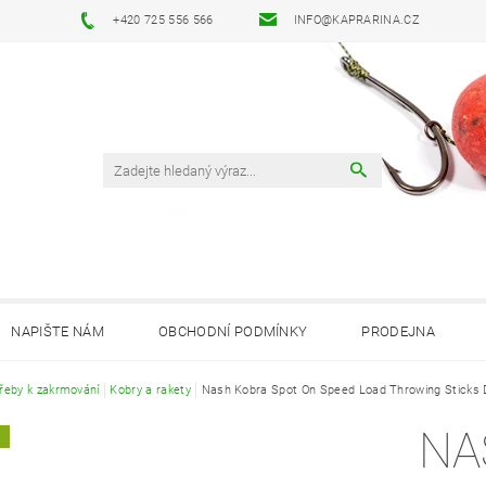
+420 725 556 566
INFO@KAPRARINA.CZ
NAPIŠTE NÁM
OBCHODNÍ PODMÍNKY
PRODEJNA
řeby k zakrmování
Kobry a rakety
Nash Kobra Spot On Speed Load Throwing Sticks 
NA
A