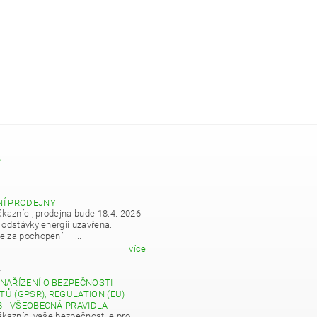
Y
NÍ PRODEJNY
ákazníci, prodejna bude 18.4. 2026
 odstávky energií uzavřena.
 za pochopení! ...
více
4
NAŘÍZENÍ O BEZPEČNOSTI
Ů (GPSR), REGULATION (EU)
8 - VŠEOBECNÁ PRAVIDLA
ákazníci,vaše bezpečnost je pro