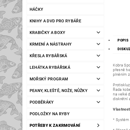
HÁČKY
KNIHY A DVD PRO RYBÁŘE
KRABIČKY A BOXY
POPIS
KRMENÍ A NÁSTRAHY
DISKU
KŘESLA RYBÁŘSKÁ
Kobra Spo
LEHÁTKA RYBÁŘSKÁ
přesně tva
plněním z
MOŘSKÝ PROGRAM
Protisklu
Řada kobe
PEANY, KLEŠTĚ, NOŽE, NŮŽKY
na velké d
diskrétní
PODBĚRÁKY
Vlastnost
PODLOŽKY NA RYBY
* Systém 
POTŘEBY K ZAKRMOVÁNÍ