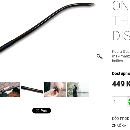
ON
TH
DI
Kobra Spot
maximalizo
boilies.
Dostupno
449 
KÓD PROD
ZNAČKA