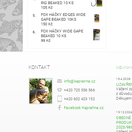
RIG BEAKED 10 KS
105 Kč
FOX HÁČKY EDGES WIDE
GAPE BEAKED 10KS
150 Kč
FOX HÁČKY WIDE GAPE
BEAKED 10 KS
99 Kč
KONTAKT
NOVINK
16.4.2026
info
@
kaprarina.cz
UZAVŘE
Vážení z
+420 725 556 566
z důvodu
Děkujeme
+420 602 423 152
Facebook Kaprařina.cz
13.12.202
OBECNÉ 
PRODUKT
2023/98
Vážení z