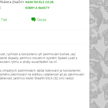
TRÁNKA ZNAČKY
NASHTACKLE.CO.UK
E
KOBRY A RAKETY
Tisk
Dotaz
t, rychlost a konzistenci při zakrmování boilies.Její
é, přesné dopady, zatímco inovativní systém Speed Load s
ušení rytmu a ztráty soustředění na cíl.
bo chladných podmínkách, takže kobrování je konzistentní.
adného zakrmování na krátkou vzdálenost až po zakrmování
dálenost, zatímco kratší Stealth Stick (52 cm) nabízí