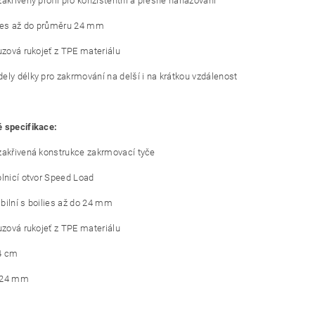
zakřivený profil pro konzistentní a přesné nahazování
lies až do průměru 24 mm
luzová rukojeť z TPE materiálu
ely délky pro zakrmování na delší i na krátkou vzdálenost
 specifikace:
zakřivená konstrukce zakrmovací tyče
plnicí otvor Speed Load
bilní s boilies až do 24 mm
luzová rukojeť z TPE materiálu
4 cm
 24 mm