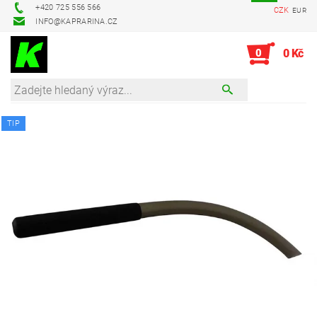
+420 725 556 566
CZK
EUR
INFO@KAPRARINA.CZ
0
0 Kč
TIP