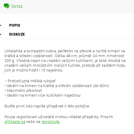
Dotaz
POPIS
DISKUZE
Ultralehká a kompaktní kobra, perfektní na přesné a rychlé krmení na
krátké a střední vzdálenosti. Délka 48 cm, průměr 24 mm, hmotnost
230 g. Vhodná nejen na vnadění velkými kuličkami, je také vhodná na
vnadění velkým množstvím malých kuliček, protože při každém hodu
jich je možno hodit i 15 najednou.
• Protiskluzná měkká rukojeť
• Ideální na krmení na krátké a střední vzdálenosti (do 60m)
• Maximální přesnost
• Ideální na krmení více kuličkami najednou
Buďte první, kdo napíše příspěvek k této položce.
Pouze registrovaní uživatelé mohou vkládat příspěvky. Prosím
přihlaste se
nebo se
registrujte
.