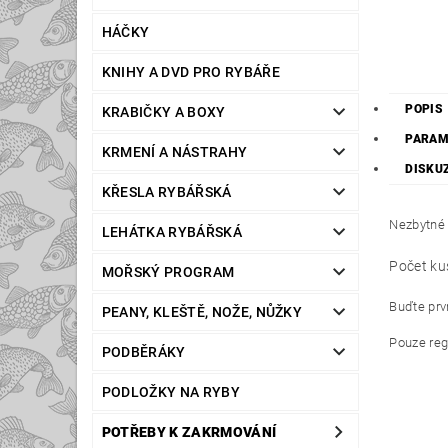
HÁČKY
KNIHY A DVD PRO RYBÁŘE
POPIS
KRABIČKY A BOXY
PARAM
KRMENÍ A NÁSTRAHY
DISKU
KŘESLA RYBÁŘSKÁ
Nezbytné 
LEHÁTKA RYBÁŘSKÁ
Počet ku
MOŘSKÝ PROGRAM
Buďte prvn
PEANY, KLEŠTĚ, NOŽE, NŮŽKY
Pouze reg
PODBĚRÁKY
PODLOŽKY NA RYBY
POTŘEBY K ZAKRMOVÁNÍ