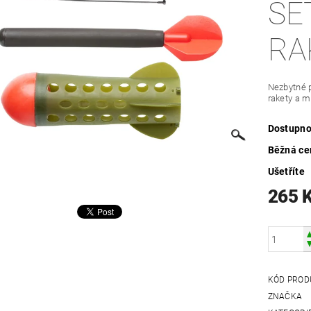
SE
RA
Nezbytné p
rakety a m
Dostupno
Běžná ce
Ušetříte
265 
KÓD PROD
ZNAČKA