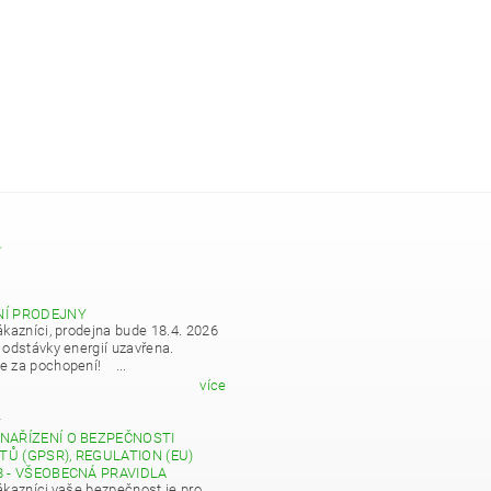
Y
NÍ PRODEJNY
ákazníci, prodejna bude 18.4. 2026
 odstávky energií uzavřena.
 za pochopení! ...
více
4
NAŘÍZENÍ O BEZPEČNOSTI
Ů (GPSR), REGULATION (EU)
8 - VŠEOBECNÁ PRAVIDLA
ákazníci,vaše bezpečnost je pro