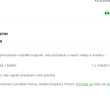
KATEGORI
ETRY
ZE
příslušenství každého kapraře. Set pozůstává z vnadící rakety a markeru.
sů v balení
1 x vnadící
í, kdo napíše příspěvek k této položce.
istrovaní uživatelé mohou vkládat příspěvky. Prosím
přihlaste se
nebo se
re