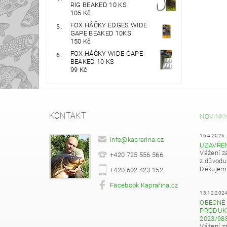
RIG BEAKED 10 KS
105 Kč
FOX HÁČKY EDGES WIDE
GAPE BEAKED 10KS
150 Kč
FOX HÁČKY WIDE GAPE
BEAKED 10 KS
99 Kč
KONTAKT
NOVINK
16.4.2026
info
@
kaprarina.cz
UZAVŘE
Vážení z
+420 725 556 566
z důvodu
Děkujeme
+420 602 423 152
Facebook Kaprařina.cz
13.12.202
OBECNÉ 
PRODUKT
2023/98
Vážení z