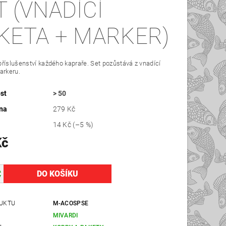
T (VNADÍCÍ
KETA + MARKER)
říslušenství každého kapraře. Set pozůstává z vnadící
arkeru.
st
> 50
na
279 Kč
14 Kč
(–5 %)
Kč
UKTU
M-ACOSPSE
MIVARDI