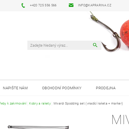
+420 725 556 566
INFO@KAPRARINA.CZ
NAPIŠTE NÁM
OBCHODNÍ PODMÍNKY
PRODEJNA
řeby k zakrmování
Kobry a rakety
Mivardi Spodding set (vnadící raketa + marker)
MI