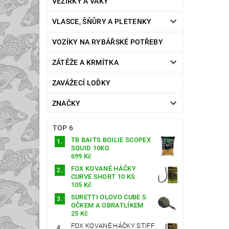
VEZÍRKY A VAKY
VLASCE, ŠŇŮRY A PLETENKY
VOZÍKY NA RYBÁŘSKÉ POTŘEBY
ZÁTĚŽE A KRMÍTKA
ZAVÁŽECÍ LOĎKY
ZNAČKY
TOP 6
TB BAITS BOILIE SCOPEX
SQUID 10KG
699 Kč
FOX KOVANÉ HÁČKY
CURVE SHORT 10 KS
105 Kč
SURETTI OLOVO CUBE S
OČKEM A OBRATLÍKEM
25 Kč
FOX KOVANÉ HÁČKY STIFF