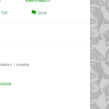
E
KOBRY A RAKETY
Tisk
Dotaz
 raketa + 1 x marker
gistrujte
.