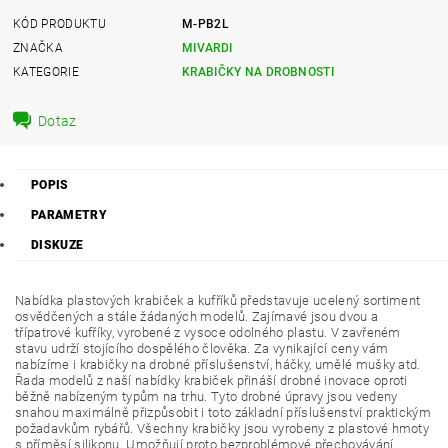
KÓD PRODUKTU
M-PB2L
ZNAČKA
MIVARDI
KATEGORIE
KRABIČKY NA DROBNOSTI
Dotaz
POPIS
PARAMETRY
DISKUZE
Nabídka plastových krabiček a kufříků představuje ucelený sortiment
osvědčených a stále žádaných modelů. Zajímavé jsou dvou a
třípatrové kufříky, vyrobené z vysoce odolného plastu. V zavřeném
stavu udrží stojícího dospělého člověka. Za vynikající ceny vám
nabízíme i krabičky na drobné příslušenství, háčky, umělé mušky atd.
Řada modelů z naší nabídky krabiček přináší drobné inovace oproti
běžně nabízeným typům na trhu. Tyto drobné úpravy jsou vedeny
snahou maximálně přizpůsobit i toto základní příslušenství praktickým
požadavkům rybářů. Všechny krabičky jsou vyrobeny z plastové hmoty
s příměsí silikonu. Umožňují proto bezproblémové přechovávání