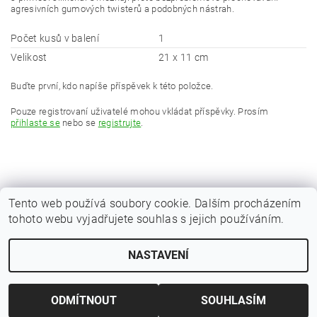
agresivních gumových twisterů a podobných nástrah.
Počet kusů v balení
1
Velikost
21 x 11 cm
Buďte první, kdo napíše příspěvek k této položce.
Pouze registrovaní uživatelé mohou vkládat příspěvky. Prosím
přihlaste se
nebo se
registrujte
.
Tento web používá soubory cookie. Dalším procházením
tohoto webu vyjadřujete souhlas s jejich používáním.
|
Zboží.cz
Heureka.cz
NASTAVENÍ
Upravit nastavení cookies
2026 © Kaprařina.cz, všechna práva vyhrazena
Vytvořil Shoptet
ODMÍTNOUT
SOUHLASÍM