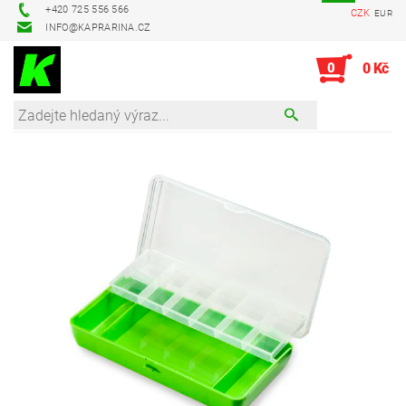
+420 725 556 566
CZK
EUR
INFO@KAPRARINA.CZ
0
0 Kč