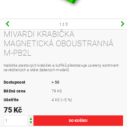
1
z 3
MIVARDI KRABIČKA
MAGNETICKÁ OBOUSTRANNÁ
M-PB2L
Nabídka plastových krabiček a kufříků představuje ucelený sortiment
osvědčených a stále žádaných modelů.
Dostupnost
> 50
Běžná cena
79 Kč
Ušetříte
4 Kč
(–5 %)
75 Kč