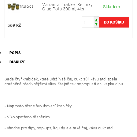
Varianta: Trakker Kelímky
Skladem
TR210605
Glug Pots 300ml, 4ks
569 Kč
POPIS
DISKUZE
Sada čtyř krabiček, které udrží váš čaj, cukr, sůl, kávu atd. zcela
chráněné před vnějšími vlivy. Stejně tak nepropustí ani kapku dipu.
- Naprosto těsné šroubovací krabičky
- Víko opatřeno těsněním
- vhodné pro dipy, pop-ups, liquidy, ale také čaj, kávu cukr atd.