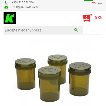
+420 725 556 566
CZK
EUR
INFO@KAPRARINA.CZ
0
0 Kč