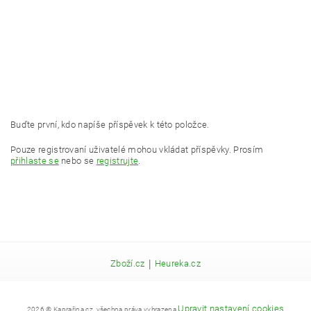
Buďte první, kdo napíše příspěvek k této položce.
Pouze registrovaní uživatelé mohou vkládat příspěvky. Prosím
přihlaste se
nebo se
registrujte
.
|
Zboží.cz
Heureka.cz
Upravit nastavení cookies
2026 © Kaprařina.cz, všechna práva vyhrazena