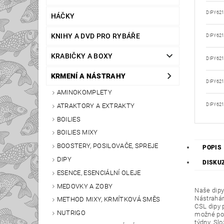
DIPY62
HÁČKY
KNIHY A DVD PRO RYBÁŘE
DIPY62
KRABIČKY A BOXY
DIPY62
KRMENÍ A NÁSTRAHY
DIPY62
AMINOKOMPLETY
ATRAKTORY A EXTRAKTY
DIPY62
BOILIES
BOILIES MIXY
BOOSTERY, POSILOVAČE, SPREJE
POPIS
DIPY
DISKU
ESENCE, ESENCIÁLNÍ OLEJE
MEDOVKY A ZOBY
Naše dipy
Nástrahám
METHOD MIXY, KRMÍTKOVÁ SMĚS
CSL dipy 
NUTRIGO
možné pou
týdny. Slo