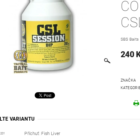
CO
CS
SBS Baits
240 
ZNAČKA
KATEGORI
LTE VARIANTU
Příchuť: Fish Liver
1201