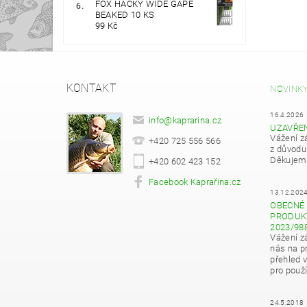
FOX HÁČKY WIDE GAPE
BEAKED 10 KS
99 Kč
KONTAKT
NOVINK
16.4.2026
info
@
kaprarina.cz
UZAVŘE
Vážení z
+420 725 556 566
z důvodu
Děkujeme
+420 602 423 152
Facebook Kaprařina.cz
13.12.202
OBECNÉ 
PRODUKT
2023/98
Vážení z
nás na pr
přehled 
pro použí
24.5.2018