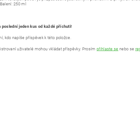
 Balení: 250 ml
 poslední jeden kus od každé příchuti!
í, kdo napíše příspěvek k této položce.
istrovaní uživatelé mohou vkládat příspěvky. Prosím
přihlaste se
nebo se
re