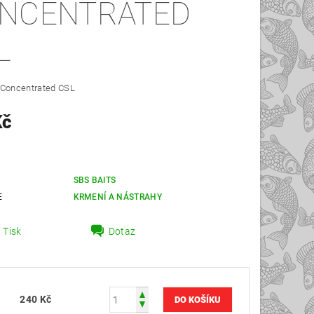
NCENTRATED
L
 Concentrated CSL
Kč
SBS BAITS
E
KRMENÍ A NÁSTRAHY
Tisk
Dotaz
240 Kč