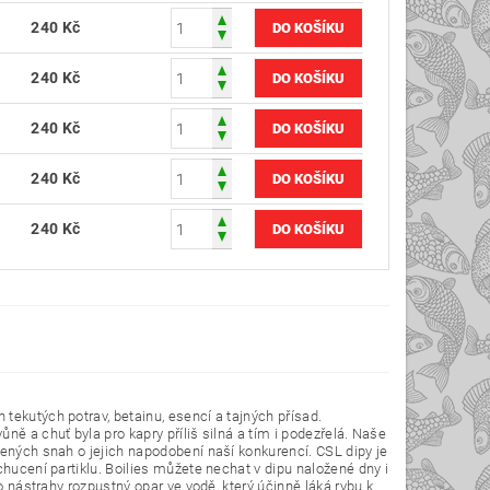
240 Kč
240 Kč
240 Kč
240 Kč
240 Kč
tekutých potrav, betainu, esencí a tajných přísad.
ě a chuť byla pro kapry příliš silná a tím i podezřelá. Naše
dených snah o jejich napodobení naší konkurencí. CSL dipy je
chucení partiklu. Boilies můžete nechat v dipu naložené dny i
o nástrahy rozpustný opar ve vodě, který účinně láká rybu k