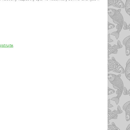
gistrujte
.