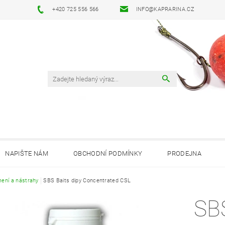
+420 725 556 566
INFO@KAPRARINA.CZ
NAPIŠTE NÁM
OBCHODNÍ PODMÍNKY
PRODEJNA
ení a nástrahy
SBS Baits dipy Concentrated CSL
SB