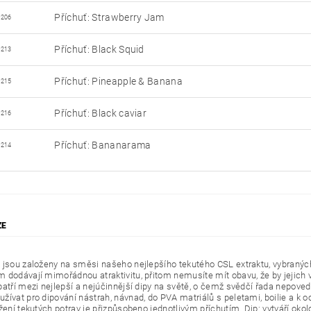
Příchuť: Strawberry Jam
1206
Příchuť: Black Squid
1213
Příchuť: Pineapple & Banana
1215
Příchuť: Black caviar
1216
Příchuť: Bananarama
1214
ZE
 jsou založeny na směsi našeho nejlepšího tekutého CSL extraktu, vybraných 
 dodávají mimořádnou atraktivitu, přitom nemusíte mít obavu, že by jejich vůn
patří mezi nejlepší a nejúčinnější dipy na světě, o čemž svědčí řada nepove
žívat pro dipování nástrah, návnad, do PVA matriálů s peletami, boilie a k o
žení tekutých potrav je přizpůsobeno jednotlivým příchutím. Dip: vytváří okol