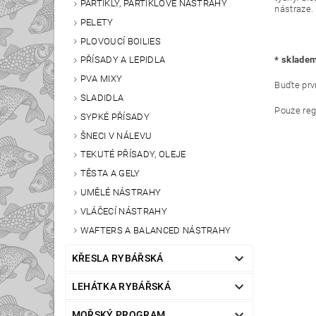
PARTIKLY, PARTIKLOVÉ NÁSTRAHY
nástraze.
PELETY
PLOVOUCÍ BOILIES
* skladem
PŘÍSADY A LEPIDLA
PVA MIXY
Buďte prvn
SLADIDLA
Pouze reg
SYPKÉ PŘÍSADY
ŠNECI V NÁLEVU
TEKUTÉ PŘÍSADY, OLEJE
TĚSTA A GELY
UMĚLÉ NÁSTRAHY
VLÁČECÍ NÁSTRAHY
WAFTERS A BALANCED NÁSTRAHY
KŘESLA RYBÁŘSKÁ
LEHÁTKA RYBÁŘSKÁ
MOŘSKÝ PROGRAM