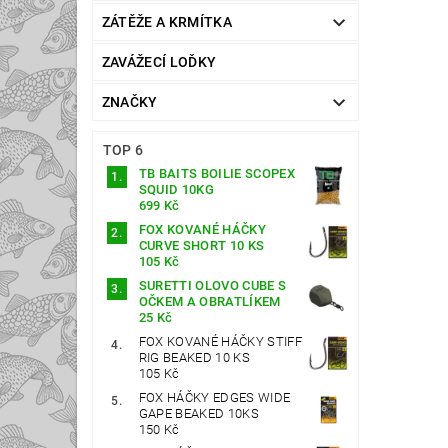
ZÁTĚŽE A KRMÍTKA
ZAVÁŽECÍ LOĎKY
ZNAČKY
TOP 6
TB BAITS BOILIE SCOPEX
SQUID 10KG
699 Kč
FOX KOVANÉ HÁČKY
CURVE SHORT 10 KS
105 Kč
SURETTI OLOVO CUBE S
OČKEM A OBRATLÍKEM
25 Kč
FOX KOVANÉ HÁČKY STIFF
RIG BEAKED 10 KS
105 Kč
FOX HÁČKY EDGES WIDE
GAPE BEAKED 10KS
150 Kč