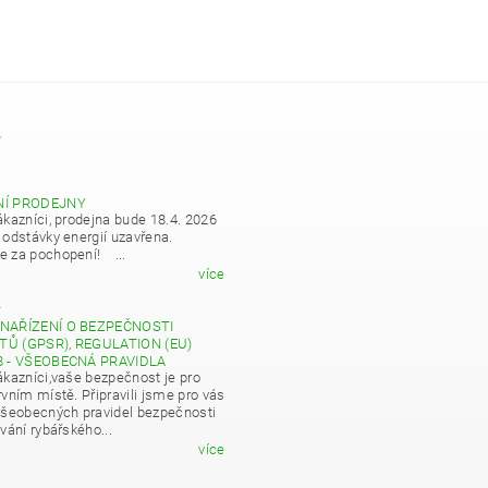
Y
NÍ PRODEJNY
ákazníci, prodejna bude 18.4. 2026
 odstávky energií uzavřena.
 za pochopení! ...
více
4
NAŘÍZENÍ O BEZPEČNOSTI
Ů (GPSR), REGULATION (EU)
8 - VŠEOBECNÁ PRAVIDLA
ákazníci,vaše bezpečnost je pro
vním místě. Připravili jsme pro vás
všeobecných pravidel bezpečnosti
vání rybářského...
více