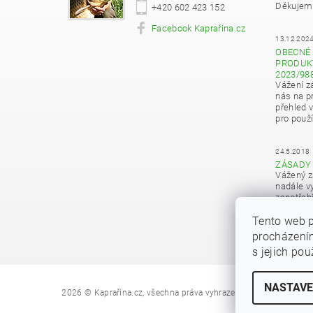
Děkujeme
+420 602 423 152
Facebook Kaprařina.cz
13.12.202
OBECNÉ 
PRODUKT
2023/98
Vážení z
nás na pr
přehled 
pro použí
24.5.2018
ZÁSADY
Vážený z
nadále vy
zapotřeb
osobních
Tento web p
procházením
s jejich po
NASTAVE
Upravit nastave
2026 © Kaprařina.cz, všechna práva vyhrazena