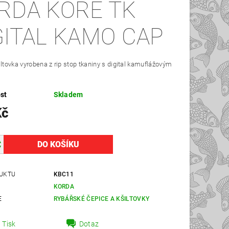
RDA KORE TK
GITAL KAMO CAP
iltovka vyrobena z rip stop tkaniny s digital kamuflážovým
st
Skladem
Kč
UKTU
KBC11
KORDA
E
RYBÁŘSKÉ ČEPICE A KŠILTOVKY
Tisk
Dotaz