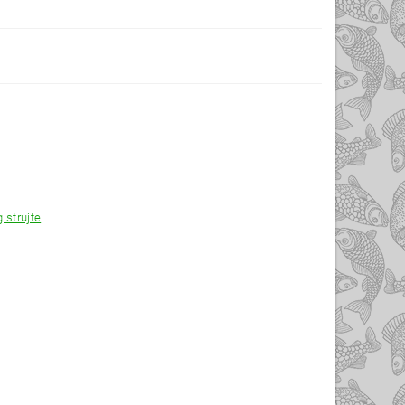
gistrujte
.