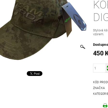
KO
DI
Stylová kš
vzorem.
Dostupno
450 
KÓD PROD
ZNAČKA
KATEGORI