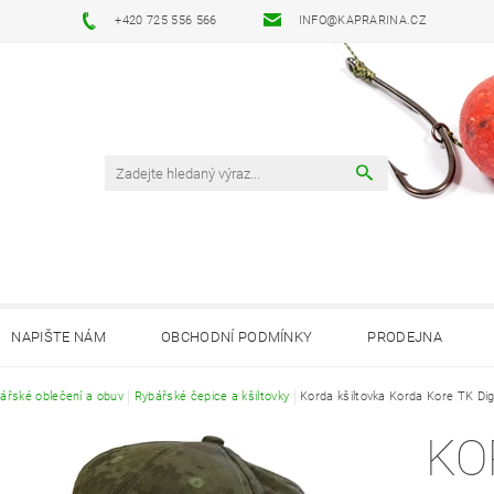
+420 725 556 566
INFO@KAPRARINA.CZ
NAPIŠTE NÁM
OBCHODNÍ PODMÍNKY
PRODEJNA
ářské oblečení a obuv
Rybářské čepice a kšiltovky
Korda kšiltovka Korda Kore TK Di
KO