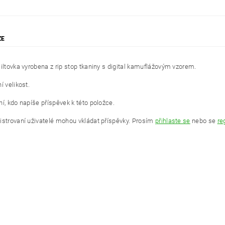
ZE
šiltovka vyrobena z rip stop tkaniny s digital kamuflážovým vzorem.
í velikost.
í, kdo napíše příspěvek k této položce.
istrovaní uživatelé mohou vkládat příspěvky. Prosím
přihlaste se
nebo se
re