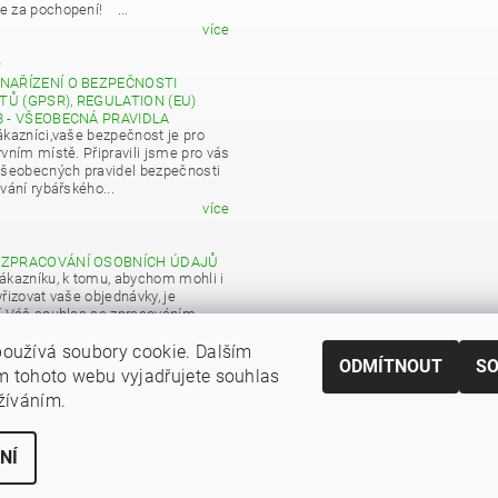
 za pochopení! ...
více
4
NAŘÍZENÍ O BEZPEČNOSTI
Ů (GPSR), REGULATION (EU)
8 - VŠEOBECNÁ PRAVIDLA
ákazníci,vaše bezpečnost je pro
vním místě. Připravili jsme pro vás
všeobecných pravidel bezpečnosti
vání rybářského...
více
 ZPRACOVÁNÍ OSOBNÍCH ÚDAJŮ
ákazníku, k tomu, abychom mohli i
řizovat vaše objednávky, je
í Váš souhlas se zpracováním
 údajů pro obchodní účely...
oužívá soubory cookie. Dalším
více
ODMÍTNOUT
S
 tohoto webu vyjadřujete souhlas
|
Zboží.cz
Heureka.cz
užíváním.
NÍ
ní cookies