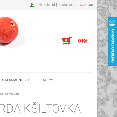
|
CZK
PŘIHLÁŠENÍ
REGISTRACE
EUR
0
0 Kč
REKLAMAČNÍ LIST
SLEVY
gital Kamo Cap
RDA KŠILTOVKA