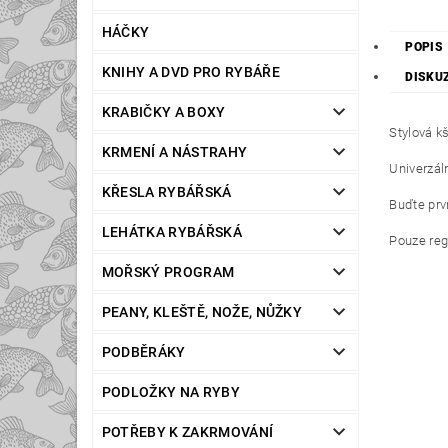
HÁČKY
POPIS
KNIHY A DVD PRO RYBÁŘE
DISKU
KRABIČKY A BOXY
Stylová k
KRMENÍ A NÁSTRAHY
Univerzáln
KŘESLA RYBÁŘSKÁ
Buďte prvn
LEHÁTKA RYBÁŘSKÁ
Pouze reg
MOŘSKÝ PROGRAM
PEANY, KLEŠTĚ, NOŽE, NŮŽKY
PODBĚRÁKY
PODLOŽKY NA RYBY
POTŘEBY K ZAKRMOVÁNÍ