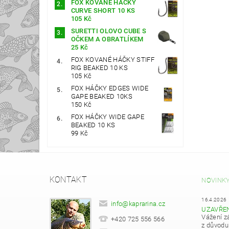
FOX KOVANÉ HÁČKY
CURVE SHORT 10 KS
105 Kč
SURETTI OLOVO CUBE S
OČKEM A OBRATLÍKEM
25 Kč
FOX KOVANÉ HÁČKY STIFF
RIG BEAKED 10 KS
105 Kč
FOX HÁČKY EDGES WIDE
GAPE BEAKED 10KS
150 Kč
FOX HÁČKY WIDE GAPE
BEAKED 10 KS
99 Kč
KONTAKT
NOVINK
16.4.2026
info
@
kaprarina.cz
UZAVŘE
Vážení z
+420 725 556 566
z důvodu