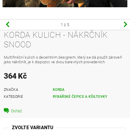
1
z 5
KORDA KULICH - NÁKRČNÍK
SNOOD
Multifinkční kulich s decentním designem, který se dá použít zároveň
jako nákrčník, je k dispozici ve dvou barevných provedeních.
364 Kč
ZNAČKA
KORDA
KATEGORIE
RYBÁŘSKÉ ČEPICE A KŠILTOVKY
Dotaz
ZVOLTE VARIANTU