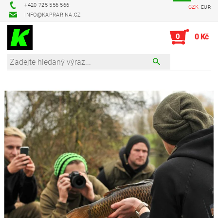
+420 725 556 566
CZK
EUR
INFO@KAPRARINA.CZ
0
0 Kč