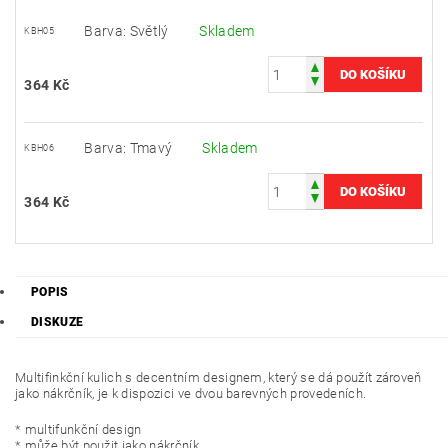
Barva: Světlý
Skladem
KBH05
364 Kč
Barva: Tmavý
Skladem
KBH06
364 Kč
POPIS
DISKUZE
Multifinkční kulich s decentním designem, který se dá použít zároveň
jako nákrčník, je k dispozici ve dvou barevných provedeních.
* multifunkční design
* může být použit jako nákrčník