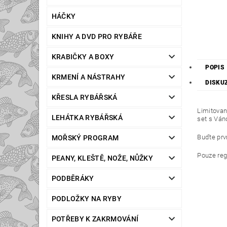
HÁČKY
KNIHY A DVD PRO RYBÁŘE
KRABIČKY A BOXY
POPIS
KRMENÍ A NÁSTRAHY
DISKU
KŘESLA RYBÁŘSKÁ
Limitovan
LEHÁTKA RYBÁŘSKÁ
set s Ván
Buďte prvn
MOŘSKÝ PROGRAM
Pouze reg
PEANY, KLEŠTĚ, NOŽE, NŮŽKY
PODBĚRÁKY
PODLOŽKY NA RYBY
POTŘEBY K ZAKRMOVÁNÍ