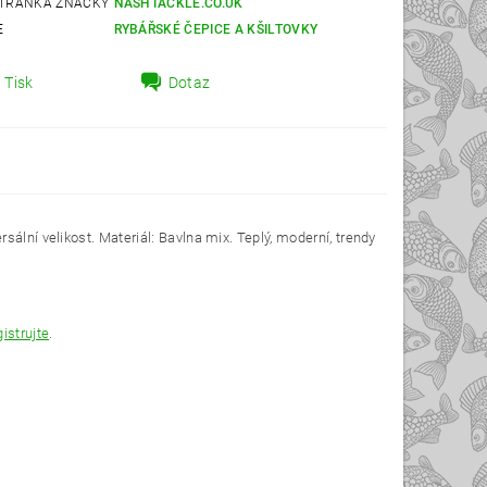
TRÁNKA ZNAČKY
NASHTACKLE.CO.UK
E
RYBÁŘSKÉ ČEPICE A KŠILTOVKY
Tisk
Dotaz
ální velikost. Materiál: Bavlna mix. Teplý, moderní, trendy
gistrujte
.