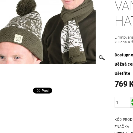
VÁ
HA
Limitovaná
kulicha a š
Dostupno
Běžná ce
Ušetříte
769 
KÓD PROD
ZNAČKA