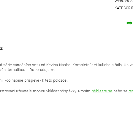
WEBOVÁ S
KATEGORI
ZE
á série vánočního setu od Kevina Nashe. Kompletní set kulicha a šály. Univers
oční tématikou... Doporučujeme!
í, kdo napíše příspěvek k této položce.
istrovaní uživatelé mohou vkládat příspěvky. Prosím
přihlaste se
nebo se
re