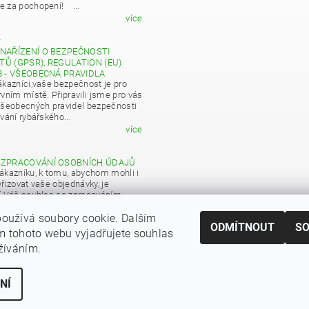
 za pochopení! ...
více
4
NAŘÍZENÍ O BEZPEČNOSTI
Ů (GPSR), REGULATION (EU)
8 - VŠEOBECNÁ PRAVIDLA
ákazníci,vaše bezpečnost je pro
vním místě. Připravili jsme pro vás
všeobecných pravidel bezpečnosti
vání rybářského...
více
 ZPRACOVÁNÍ OSOBNÍCH ÚDAJŮ
ákazníku, k tomu, abychom mohli i
řizovat vaše objednávky, je
í Váš souhlas se zpracováním
 údajů pro obchodní účely...
oužívá soubory cookie. Dalším
více
ODMÍTNOUT
S
 tohoto webu vyjadřujete souhlas
|
Zboží.cz
Heureka.cz
užíváním.
NÍ
ní cookies