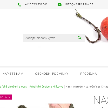
+420 725 556 566
INFO@KAPRARINA.CZ
NAPIŠTE NÁM
OBCHODNÍ PODMÍNKY
PRODEJNA
ářské oblečení a obuv
Rybářské čepice a kšiltovky
Nash výprodej - vánoční set Xmas
NA
 SKLADY