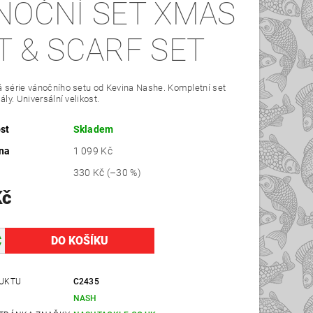
NOČNÍ SET XMAS
T & SCARF SET
 série vánočního setu od Kevina Nashe. Kompletní set
ály. Universální velikost.
st
Skladem
na
1 099 Kč
330 Kč
(–30 %)
Kč
UKTU
C2435
NASH