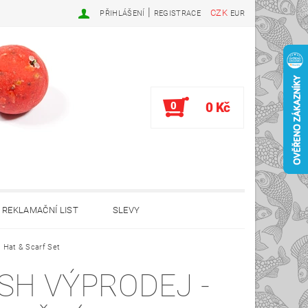
|
CZK
PŘIHLÁŠENÍ
REGISTRACE
EUR
0
0 Kč
REKLAMAČNÍ LIST
SLEVY
 Hat & Scarf Set
SH VÝPRODEJ -