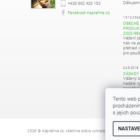
Děkujeme
+420 602 423 152
Facebook Kaprařina.cz
13.12.202
OBECNÉ 
PRODUKT
2023/98
Vážení z
nás na pr
přehled 
pro použí
24.5.2018
ZÁSADY
Vážený z
nadále vy
zapotřeb
osobních
Tento web p
procházením
s jejich po
NASTAVE
Upravit nastave
2026 © Kaprařina.cz, všechna práva vyhrazena