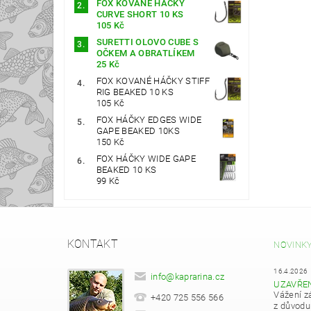
FOX KOVANÉ HÁČKY
CURVE SHORT 10 KS
105 Kč
SURETTI OLOVO CUBE S
OČKEM A OBRATLÍKEM
25 Kč
FOX KOVANÉ HÁČKY STIFF
RIG BEAKED 10 KS
105 Kč
FOX HÁČKY EDGES WIDE
GAPE BEAKED 10KS
150 Kč
FOX HÁČKY WIDE GAPE
BEAKED 10 KS
99 Kč
KONTAKT
NOVINK
16.4.2026
info
@
kaprarina.cz
UZAVŘE
Vážení z
+420 725 556 566
z důvodu