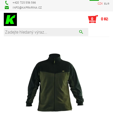
+420 725 556 566
CZK
EUR
INFO@KAPRARINA.CZ
0
0 Kč