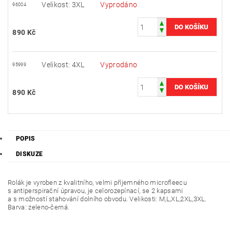
Velikost: 3XL
Vyprodáno
96004
890 Kč
Velikost: 4XL
Vyprodáno
95999
890 Kč
POPIS
DISKUZE
Rolák je vyroben z kvalitního, velmi příjemného microfleecu
s antiperspirační úpravou, je celorozepínací, se 2 kapsami
a s možností stahování dolního obvodu. Velikosti: M,L,XL,2XL,3XL.
Barva: zeleno-černá.