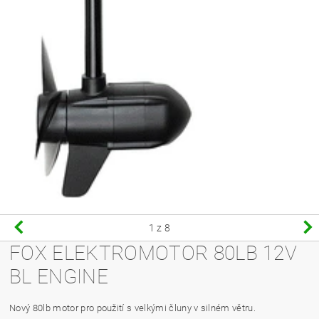
1
z 8
FOX ELEKTROMOTOR 80LB 12V
BL ENGINE
Nový 80lb motor pro použití s velkými čluny v silném větru.