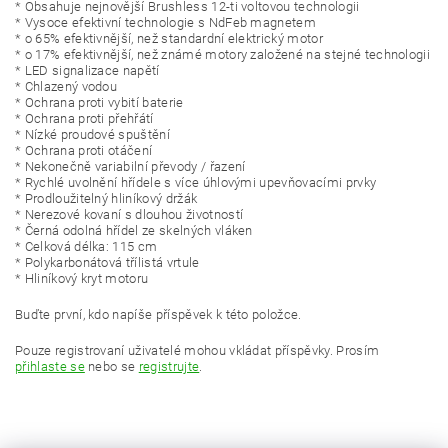
* Obsahuje nejnovější Brushless 12-ti voltovou technologii
* Vysoce efektivní technologie s NdFeb magnetem
* o 65% efektivnější, než standardní elektrický motor
* o 17% efektivnější, než známé motory založené na stejné technologii
* LED signalizace napětí
* Chlazený vodou
* Ochrana proti vybití baterie
* Ochrana proti přehřátí
* Nízké proudové spuštění
* Ochrana proti otáčení
* Nekonečně variabilní převody / řazení
* Rychlé uvolnění hřídele s více úhlovými upevňovacími prvky
* Prodloužitelný hliníkový držák
* Nerezové kovaní s dlouhou životností
* Černá odolná hřídel ze skelných vláken
* Celková délka: 115 cm
* Polykarbonátová třílistá vrtule
* Hliníkový kryt motoru
Buďte první, kdo napíše příspěvek k této položce.
Pouze registrovaní uživatelé mohou vkládat příspěvky. Prosím
přihlaste se
nebo se
registrujte
.