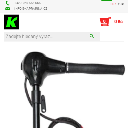
+420 725 556 566
CZK
EUR
INFO@KAPRARINA.CZ
0
0 Kč