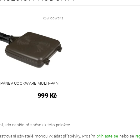
Kód:
CCW042
 PÁNEV COOKWARE MULTI-PAN
999 Kč
í, kdo napíše příspěvek k této položce.
istrovaní uživatelé mohou vkládat příspěvky. Prosím
přihlaste se
nebo se
re