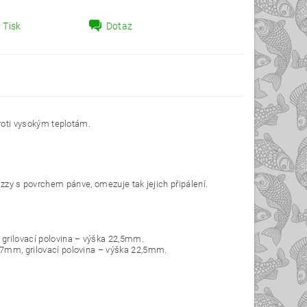
Tisk
Dotaz
oti vysokým teplotám.
izzy s povrchem pánve, omezuje tak jejich připálení.
rilovací polovina – výška 22,5mm.
mm, grilovací polovina – výška 22,5mm.