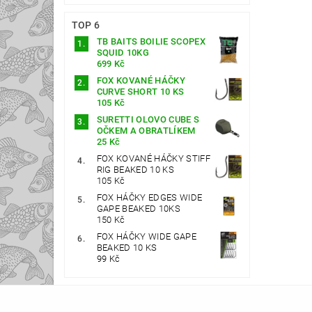
TOP 6
TB BAITS BOILIE SCOPEX
SQUID 10KG
699 Kč
FOX KOVANÉ HÁČKY
CURVE SHORT 10 KS
105 Kč
SURETTI OLOVO CUBE S
OČKEM A OBRATLÍKEM
25 Kč
FOX KOVANÉ HÁČKY STIFF
RIG BEAKED 10 KS
105 Kč
FOX HÁČKY EDGES WIDE
GAPE BEAKED 10KS
150 Kč
FOX HÁČKY WIDE GAPE
BEAKED 10 KS
99 Kč