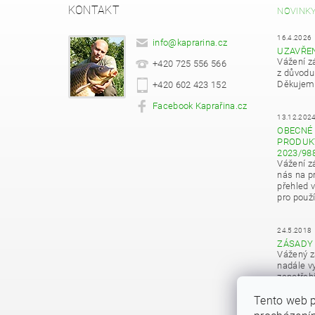
KONTAKT
NOVINK
16.4.2026
info
@
kaprarina.cz
UZAVŘE
Vážení z
+420 725 556 566
z důvodu
Děkujeme
+420 602 423 152
Facebook Kaprařina.cz
13.12.202
OBECNÉ 
PRODUKT
2023/98
Vážení z
nás na pr
přehled 
pro použí
24.5.2018
ZÁSADY
Vážený z
nadále vy
zapotřeb
osobních
Tento web p