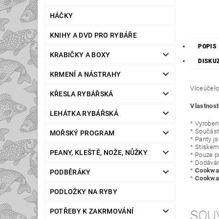
HÁČKY
KNIHY A DVD PRO RYBÁŘE
POPIS
KRABIČKY A BOXY
DISKU
KRMENÍ A NÁSTRAHY
Víceúčelo
KŘESLA RYBÁŘSKÁ
Vlastnost
LEHÁTKA RYBÁŘSKÁ
* Vyroben
* Součást
MOŘSKÝ PROGRAM
* Panty j
* Stiskem
PEANY, KLEŠTĚ, NOŽE, NŮŽKY
* Pouze pr
* Dodává
*
Cookwar
PODBĚRÁKY
*
Cookwar
PODLOŽKY NA RYBY
POTŘEBY K ZAKRMOVÁNÍ
SOU