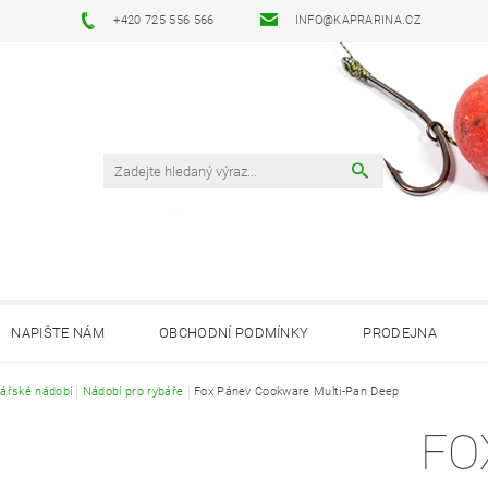
+420 725 556 566
INFO@KAPRARINA.CZ
NAPIŠTE NÁM
OBCHODNÍ PODMÍNKY
PRODEJNA
ářské nádobí
Nádobí pro rybáře
Fox Pánev Cookware Multi-Pan Deep
FO