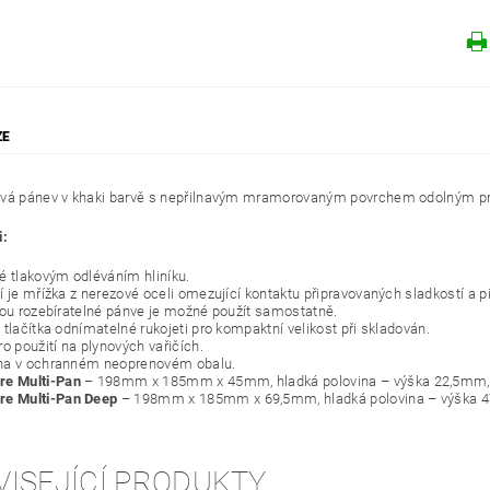
ZE
vá pánev v khaki barvě s nepřilnavým mramorovaným povrchem odolným pr
i:
é tlakovým odléváním hliníku.
í je mřížka z nerezové oceli omezující kontaktu připravovaných sladkostí a p
sou rozebíratelné pánve je možné použít samostatně.
 tlačítka odnímatelné rukojeti pro kompaktní velikost při skladován.
o použití na plynových vařičích.
na v ochranném neoprenovém obalu.
e Multi-Pan
– 198mm x 185mm x 45mm, hladká polovina – výška 22,5mm, g
e Multi-Pan Deep
– 198mm x 185mm x 69,5mm, hladká polovina – výška 47
VISEJÍCÍ PRODUKTY