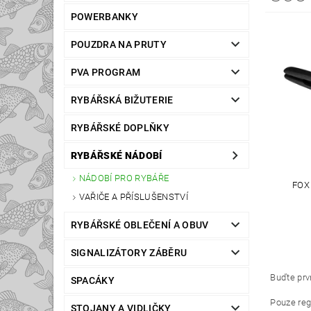
POWERBANKY
POUZDRA NA PRUTY
PVA PROGRAM
RYBÁŘSKÁ BIŽUTERIE
RYBÁŘSKÉ DOPLŇKY
RYBÁŘSKÉ NÁDOBÍ
NÁDOBÍ PRO RYBÁŘE
FOX
VAŘIČE A PŘÍSLUŠENSTVÍ
RYBÁŘSKÉ OBLEČENÍ A OBUV
SIGNALIZÁTORY ZÁBĚRU
Buďte prvn
SPACÁKY
Pouze reg
STOJANY A VIDLIČKY