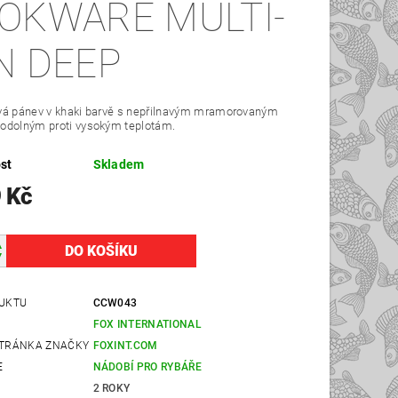
OKWARE MULTI-
N DEEP
vá pánev v khaki barvě s nepřilnavým mramorovaným
odolným proti vysokým teplotám.
st
Skladem
 Kč
UKTU
CCW043
FOX INTERNATIONAL
TRÁNKA ZNAČKY
FOXINT.COM
E
NÁDOBÍ PRO RYBÁŘE
2 ROKY