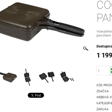
CO
PA
Víceúčelo
povrchem 
Dostupno
1 199
KÓD PROD
ZNAČKA
WEBOVÁ S
KATEGORI
ZÁRUKA