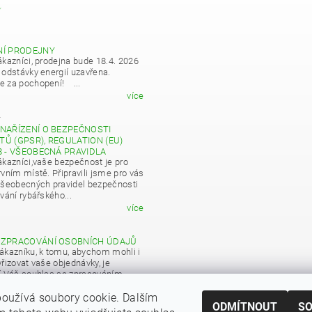
Y
NÍ PRODEJNY
ákazníci, prodejna bude 18.4. 2026
 odstávky energií uzavřena.
 za pochopení! ...
více
4
NAŘÍZENÍ O BEZPEČNOSTI
Ů (GPSR), REGULATION (EU)
8 - VŠEOBECNÁ PRAVIDLA
ákazníci,vaše bezpečnost je pro
vním místě. Připravili jsme pro vás
všeobecných pravidel bezpečnosti
vání rybářského...
více
 ZPRACOVÁNÍ OSOBNÍCH ÚDAJŮ
ákazníku, k tomu, abychom mohli i
řizovat vaše objednávky, je
í Váš souhlas se zpracováním
 údajů pro obchodní účely...
oužívá soubory cookie. Dalším
více
ODMÍTNOUT
S