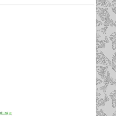
gistrujte
.