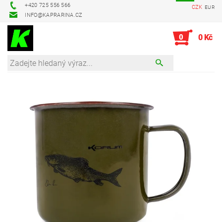
+420 725 556 566
CZK
EUR
INFO@KAPRARINA.CZ
0
0 Kč