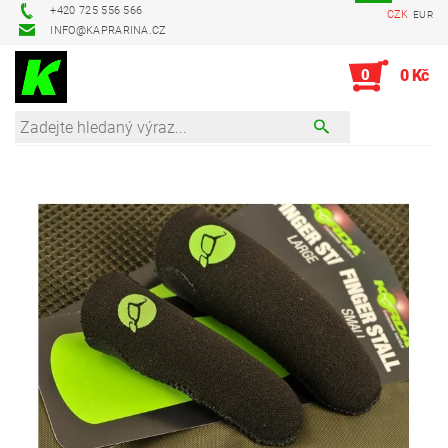
+420 725 556 566
CZK
EUR
INFO@KAPRARINA.CZ
0
0 Kč