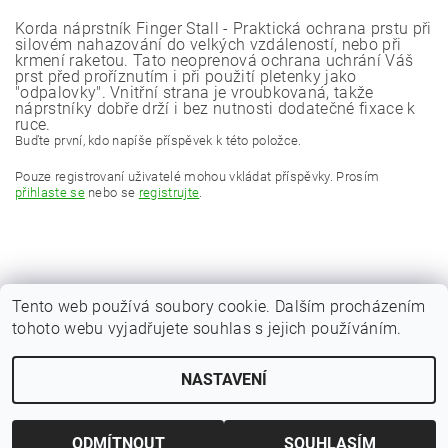
Korda náprstník Finger Stall - Praktická ochrana prstu při
silovém nahazování do velkých vzdáleností, nebo při
krmení raketou. Tato neoprenová ochrana uchrání Váš
prst před proříznutím i při použití pletenky jako
"odpalovky". Vnitřní strana je vroubkovaná, takže
náprstníky dobře drží i bez nutnosti dodatečné fixace k
ruce.
Buďte první, kdo napíše příspěvek k této položce.
Pouze registrovaní uživatelé mohou vkládat příspěvky. Prosím
přihlaste se
nebo se
registrujte
.
Tento web používá soubory cookie. Dalším procházením
tohoto webu vyjadřujete souhlas s jejich používáním.
|
Zboží.cz
Heureka.cz
NASTAVENÍ
Upravit nastavení cookies
2026 © Kaprařina.cz, všechna práva vyhrazena
Vytvořil Shoptet
ODMÍTNOUT
SOUHLASÍM