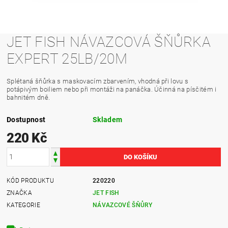
JET FISH NÁVAZCOVÁ ŠŇŮRKA
EXPERT 25LB/20M
Splétaná šňůrka s maskovacím zbarvením, vhodná při lovu s
potápivým boiliem nebo při montáži na panáčka. Účinná na písčitém i
bahnitém dně.
Dostupnost
Skladem
220 Kč
KÓD PRODUKTU
220220
ZNAČKA
JET FISH
KATEGORIE
NÁVAZCOVÉ ŠŇŮRY