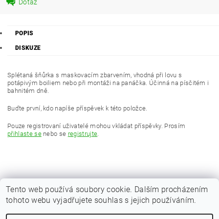
Dotaz
POPIS
DISKUZE
Splétaná šňůrka s maskovacím zbarvením, vhodná při lovu s
potápivým boiliem nebo při montáži na panáčka. Účinná na písčitém i
bahnitém dně.
Buďte první, kdo napíše příspěvek k této položce.
Pouze registrovaní uživatelé mohou vkládat příspěvky. Prosím
přihlaste se
nebo se
registrujte
.
Tento web používá soubory cookie. Dalším procházením
tohoto webu vyjadřujete souhlas s jejich používáním.
|
Zboží.cz
Heureka.cz