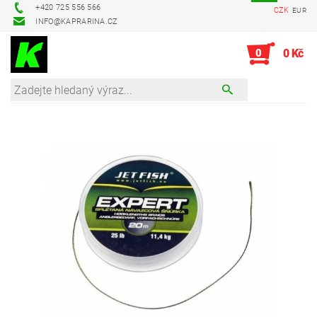
+420 725 556 566
CZK
EUR
INFO@KAPRARINA.CZ
0
0 Kč