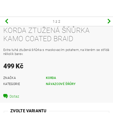
1
z 2
KORDA ZTUŽENÁ ŠŇŮRKA
KAMO COATED BRAID
Extra tuhá ztužená šňůrka s maskovacím potahem, na kterém se střídá
několik barev.
499 Kč
ZNAČKA
KORDA
KATEGORIE
NÁVAZCOVÉ ŠŇŮRY
Dotaz
ZVOLTE VARIANTU