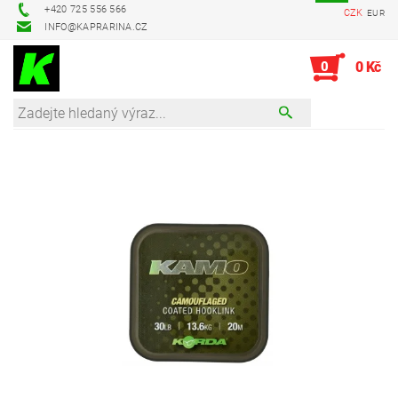
+420 725 556 566
CZK
EUR
INFO@KAPRARINA.CZ
0
0 Kč