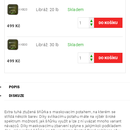
Libráž: 20 lb
Skladem
KKB20
499 Kč
Libráž: 30 lb
Skladem
KKB30
499 Kč
POPIS
DISKUZE
Extra tuhá ztužená šňůrka s maskovacím potahem, na kterém se
střídá několik barev. Díky svlíkacímu potahu máte na výběr široké
spektrum možností, jak šňůrku využít a lze z ní uvázat mnoho variant
návazců. Díky maskovacímu zbarvení splyne s jakýmkoli podkladem