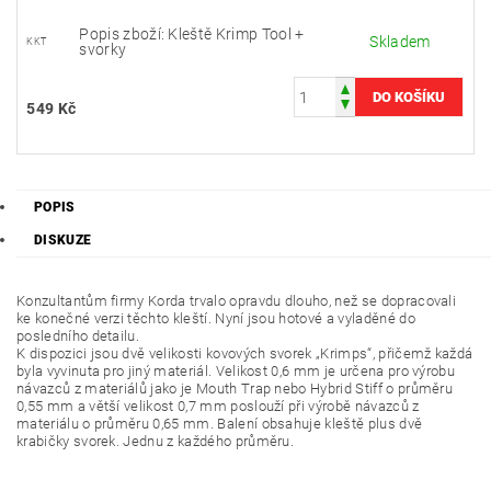
Popis zboží: Kleště Krimp Tool +
Skladem
KKT
svorky
549 Kč
POPIS
DISKUZE
Konzultantům firmy Korda trvalo opravdu dlouho, než se dopracovali
ke konečné verzi těchto kleští. Nyní jsou hotové a vyladěné do
posledního detailu.
K dispozici jsou dvě velikosti kovových svorek „Krimps“, přičemž každá
byla vyvinuta pro jiný materiál. Velikost 0,6 mm je určena pro výrobu
návazců z materiálů jako je Mouth Trap nebo Hybrid Stiff o průměru
0,55 mm a větší velikost 0,7 mm poslouží při výrobě návazců z
materiálu o průměru 0,65 mm. Balení obsahuje kleště plus dvě
krabičky svorek. Jednu z každého průměru.