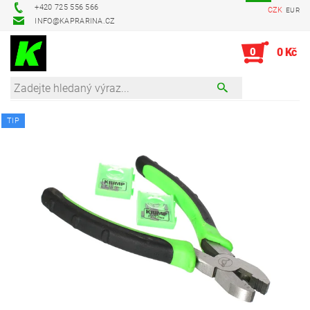
+420 725 556 566
CZK
EUR
INFO@KAPRARINA.CZ
0
0 Kč
TIP