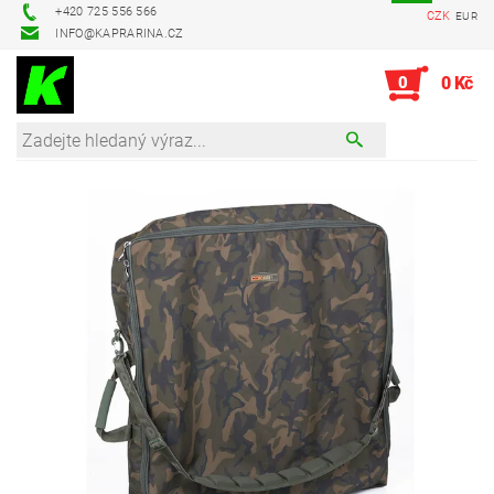
+420 725 556 566
CZK
EUR
INFO@KAPRARINA.CZ
0
0 Kč