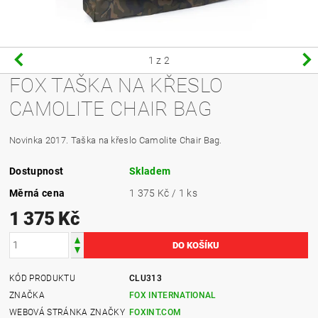
1
z 2
FOX TAŠKA NA KŘESLO
CAMOLITE CHAIR BAG
Novinka 2017. Taška na křeslo Camolite Chair Bag.
Dostupnost
Skladem
Měrná cena
1 375 Kč / 1 ks
1 375 Kč
KÓD PRODUKTU
CLU313
ZNAČKA
FOX INTERNATIONAL
WEBOVÁ STRÁNKA ZNAČKY
FOXINT.COM