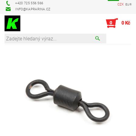
+420 725 556 566
CZK
EUR
INFO@KAPRARINA.CZ
0
0 Kč