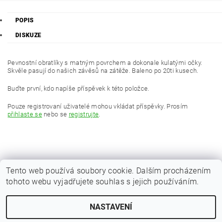
POPIS
DISKUZE
Pevnostní obratlíky s matným povrchem a dokonale kulatými očky.
Skvěle pasují do našich závěsů na zátěže. Baleno po 20ti kusech.
Buďte první, kdo napíše příspěvek k této položce.
Pouze registrovaní uživatelé mohou vkládat příspěvky. Prosím
přihlaste se
nebo se
registrujte
.
Tento web používá soubory cookie. Dalším procházením
tohoto webu vyjadřujete souhlas s jejich používáním.
|
Zboží.cz
Heureka.cz
NASTAVENÍ
Upravit nastavení cookies
2026 © Kaprařina.cz, všechna práva vyhrazena