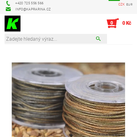
+420 725 556 566
CZK
EUR
INFO@KAPRARINA.CZ
0
0 Kč