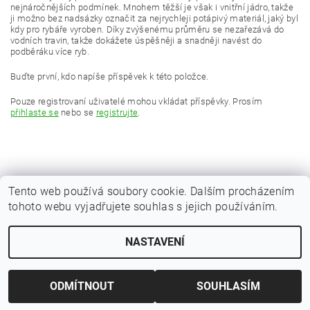
nejnáročnějších podmínek. Mnohem těžší je však i vnitřní jádro, takže
ji možno bez nadsázky označit za nejrychleji potápivý materiál, jaký byl
kdy pro rybáře vyroben. Díky zvýšenému průměru se nezařezává do
vodních travin, takže dokážete úspěšněji a snadněji navést do
podběráku více ryb.
Buďte první, kdo napíše příspěvek k této položce.
Pouze registrovaní uživatelé mohou vkládat příspěvky. Prosím
přihlaste se
nebo se
registrujte
.
Tento web používá soubory cookie. Dalším procházením
tohoto webu vyjadřujete souhlas s jejich používáním.
|
Zboží.cz
Heureka.cz
NASTAVENÍ
Upravit nastavení cookies
2026 © Kaprařina.cz, všechna práva vyhrazena
Vytvořil Shoptet
ODMÍTNOUT
SOUHLASÍM