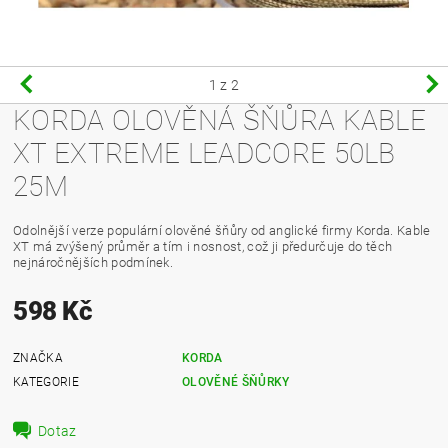
1
z 2
KORDA OLOVĚNÁ ŠŇŮRA KABLE
XT EXTREME LEADCORE 50LB
25M
Odolnější verze populární olověné šňůry od anglické firmy Korda. Kable
XT má zvýšený průměr a tím i nosnost, což ji předurčuje do těch
nejnáročnějších podmínek.
598 Kč
ZNAČKA
KORDA
KATEGORIE
OLOVĚNÉ ŠŇŮRKY
Dotaz