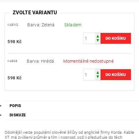
ZVOLTE VARIANTU
Barva: Zelená
Skladem
KABWG
598 Kč
Barva: Hnědá
Momentálně nedostupné
KABGB
598 Kč
POPIS
DISKUZE
Odolnější verze populární olověné šňůry od anglické firmy Korda. Kable
XT má zvýšený průměr a tím i nosnost, což ji předurčuje do těch