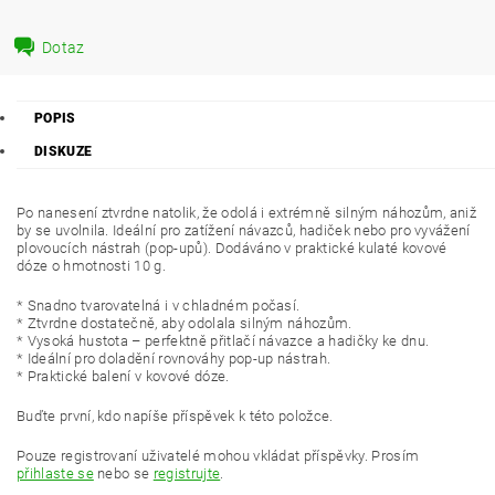
Dotaz
POPIS
DISKUZE
Po nanesení ztvrdne natolik, že odolá i extrémně silným náhozům, aniž
by se uvolnila. Ideální pro zatížení návazců, hadiček nebo pro vyvážení
plovoucích nástrah (pop-upů). Dodáváno v praktické kulaté kovové
dóze o hmotnosti 10 g.
* Snadno tvarovatelná i v chladném počasí.
* Ztvrdne dostatečně, aby odolala silným náhozům.
* Vysoká hustota – perfektně přitlačí návazce a hadičky ke dnu.
* Ideální pro doladění rovnováhy pop-up nástrah.
* Praktické balení v kovové dóze.
Buďte první, kdo napíše příspěvek k této položce.
Pouze registrovaní uživatelé mohou vkládat příspěvky. Prosím
přihlaste se
nebo se
registrujte
.