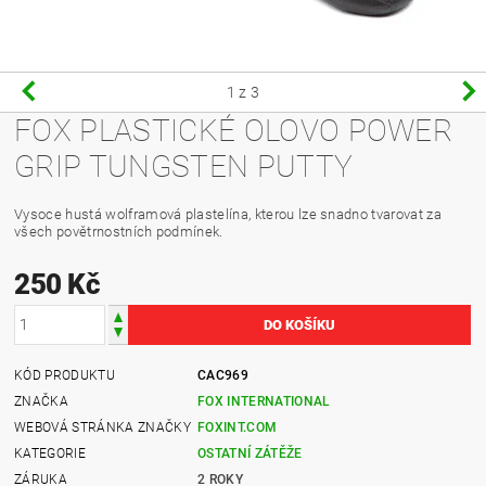
1
z 3
FOX PLASTICKÉ OLOVO POWER
GRIP TUNGSTEN PUTTY
Vysoce hustá wolframová plastelína, kterou lze snadno tvarovat za
všech povětrnostních podmínek.
250 Kč
KÓD PRODUKTU
CAC969
ZNAČKA
FOX INTERNATIONAL
WEBOVÁ STRÁNKA ZNAČKY
FOXINT.COM
KATEGORIE
OSTATNÍ ZÁTĚŽE
ZÁRUKA
2 ROKY