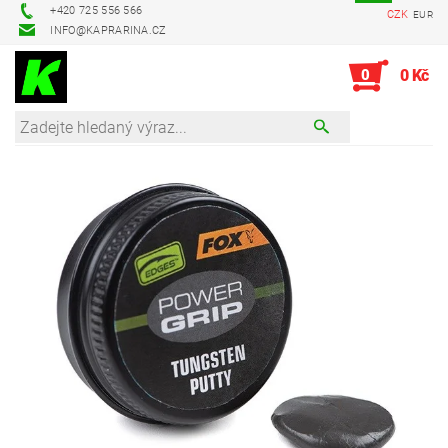
+420 725 556 566
CZK
EUR
INFO@KAPRARINA.CZ
0
0 Kč