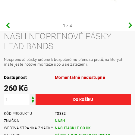
1
z 4
NASH NEOPRENOVÉ PÁSKY
LEAD BANDS
Neoprenové pásky určené k bezpečnému přenosu prutů, na kterých
máte ještě hotové montáže spolu se zátěžemi.
Dostupnost
Momentálně nedostupné
260 Kč
KÓD PRODUKTU
T3382
ZNAČKA
NASH
WEBOVÁ STRÁNKA ZNAČKY
NASHTACKLE.CO.UK