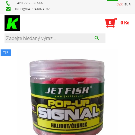
+420 725 556 566
CZK
EUR
INFO@KAPRARINA.CZ
0
0 Kč
TIP