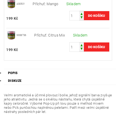
Příchuť: Mango
Skladem
430501
199 Kč
Příchuť: Citrus Mix
Skladem
9938736
199 Kč
POPIS
DISKUZE
Velmi aromatické a účinné plovoucí boilie, jehož signální barva zvyšuje
jeho atraktivitu. Jedná se o skvělou nástrahu, která chytá úspěšně
kapry celoročně. Výborné Pop-Up při lovu pouze s method mixem
nebo PVA punčochou naplněnou peletami. Patří mezi velmi úspěšné
nástrahy posledních pár let.