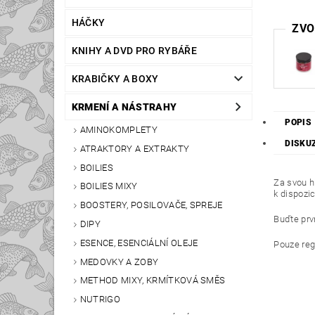
HÁČKY
ZVO
KNIHY A DVD PRO RYBÁŘE
KRABIČKY A BOXY
KRMENÍ A NÁSTRAHY
POPIS
AMINOKOMPLETY
DISKU
ATRAKTORY A EXTRAKTY
BOILIES
Za svou hi
BOILIES MIXY
k dispozi
BOOSTERY, POSILOVAČE, SPREJE
Buďte prvn
DIPY
ESENCE, ESENCIÁLNÍ OLEJE
Pouze reg
MEDOVKY A ZOBY
METHOD MIXY, KRMÍTKOVÁ SMĚS
NUTRIGO