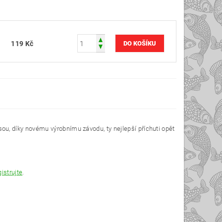
119 Kč
 jsou, díky novému výrobnímu závodu, ty nejlepší příchuti opět
gistrujte
.