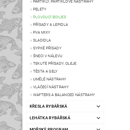
PARTIKLY, PARTIKLOVÉ NÁSTRAHY
PELETY
PLOVOUCÍ BOILIES
PŘÍSADY A LEPIDLA
PVA MIXY
SLADIDLA
SYPKÉ PŘÍSADY
ŠNECI V NÁLEVU
TEKUTÉ PŘÍSADY, OLEJE
TĚSTA A GELY
UMĚLÉ NÁSTRAHY
VLÁČECÍ NÁSTRAHY
WAFTERS A BALANCED NÁSTRAHY
KŘESLA RYBÁŘSKÁ
LEHÁTKA RYBÁŘSKÁ
MOŘSKÝ PROGRAM