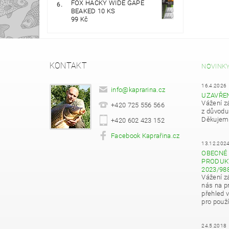
FOX HÁČKY WIDE GAPE
BEAKED 10 KS
99 Kč
KONTAKT
NOVINK
16.4.2026
info
@
kaprarina.cz
UZAVŘE
Vážení z
+420 725 556 566
z důvodu
Děkujeme
+420 602 423 152
Facebook Kaprařina.cz
13.12.202
OBECNÉ 
PRODUKT
2023/98
Vážení z
nás na pr
přehled 
pro použí
24.5.2018