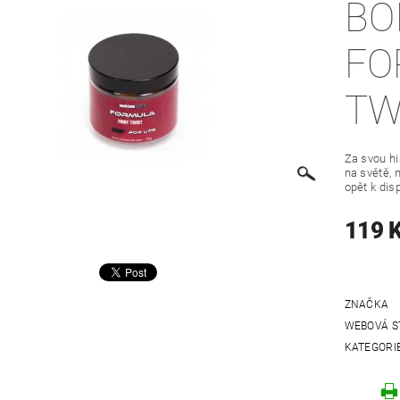
BO
FO
TW
Za svou his
na světě, 
opět k dis
119 
ZNAČKA
WEBOVÁ S
KATEGORI