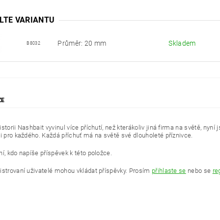
LTE VARIANTU
Průměr: 20 mm
Skladem
B8032
ZE
storii Nashbait vyvinul více příchutí, než kterákoliv jiná firma na světě, nyní
ci pro každého. Každá příchuť má na světě své dlouholeté příznivce.
í, kdo napíše příspěvek k této položce.
istrovaní uživatelé mohou vkládat příspěvky. Prosím
přihlaste se
nebo se
re