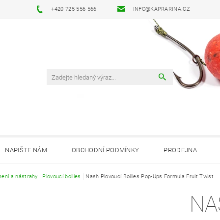
+420 725 556 566
INFO@KAPRARINA.CZ
NAPIŠTE NÁM
OBCHODNÍ PODMÍNKY
PRODEJNA
ení a nástrahy
Plovoucí boilies
Nash Plovoucí Boilies Pop-Ups Formula Fruit Twist
NA