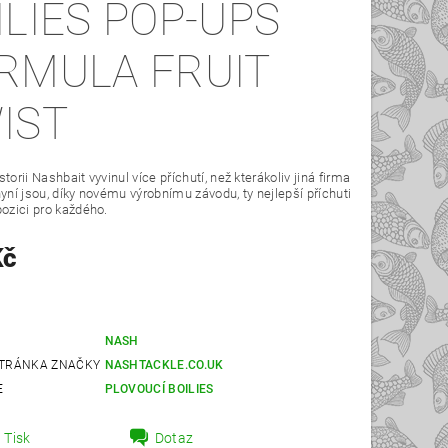
ILIES POP-UPS
RMULA FRUIT
IST
torii Nashbait vyvinul více příchutí, než kterákoliv jiná firma
nyní jsou, díky novému výrobnímu závodu, ty nejlepší příchuti
pozici pro každého.
Kč
NASH
TRÁNKA ZNAČKY
NASHTACKLE.CO.UK
E
PLOVOUCÍ BOILIES
Tisk
Dotaz