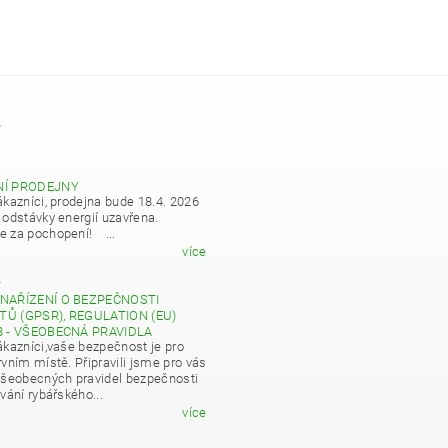
Y
NÍ PRODEJNY
ákazníci, prodejna bude 18.4. 2026
 odstávky energií uzavřena.
 za pochopení! ...
více
4
NAŘÍZENÍ O BEZPEČNOSTI
Ů (GPSR), REGULATION (EU)
8 - VŠEOBECNÁ PRAVIDLA
ákazníci,vaše bezpečnost je pro
vním místě. Připravili jsme pro vás
všeobecných pravidel bezpečnosti
vání rybářského...
více