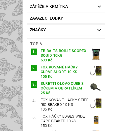
ZÁTĚŽE A KRMÍTKA
ZAVÁŽECÍ LOĎKY
ZNAČKY
TOP 6
TB BAITS BOILIE SCOPEX
SQUID 10KG
699 Kč
FOX KOVANÉ HÁČKY
CURVE SHORT 10 KS
105 Kč
SURETTI OLOVO CUBE S
OČKEM A OBRATLÍKEM
25 Kč
FOX KOVANÉ HÁČKY STIFF
RIG BEAKED 10 KS
105 Kč
FOX HÁČKY EDGES WIDE
GAPE BEAKED 10KS
150 Kč