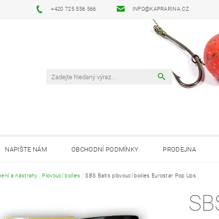
+420 725 556 566
INFO@KAPRARINA.CZ
NAPIŠTE NÁM
OBCHODNÍ PODMÍNKY
PRODEJNA
ení a nástrahy
Plovoucí boilies
SBS Baits plovoucí boilies Eurostar Pop Ups
SB