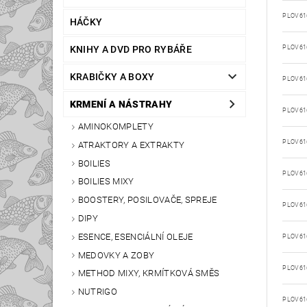
PLOV61
HÁČKY
KNIHY A DVD PRO RYBÁŘE
PLOV61
KRABIČKY A BOXY
PLOV61
KRMENÍ A NÁSTRAHY
PLOV61
AMINOKOMPLETY
PLOV61
ATRAKTORY A EXTRAKTY
BOILIES
PLOV61
BOILIES MIXY
BOOSTERY, POSILOVAČE, SPREJE
PLOV61
DIPY
ESENCE, ESENCIÁLNÍ OLEJE
PLOV61
MEDOVKY A ZOBY
PLOV61
METHOD MIXY, KRMÍTKOVÁ SMĚS
NUTRIGO
PLOV61