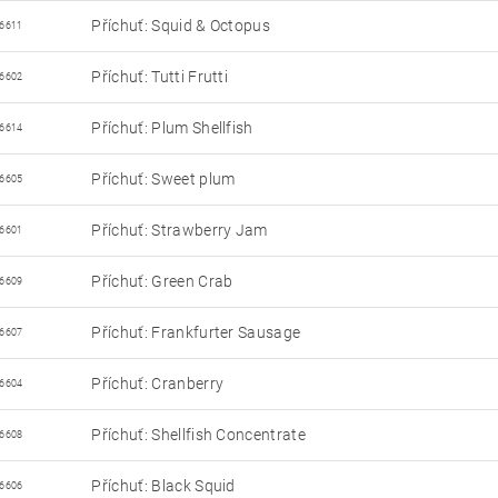
Příchuť: Squid & Octopus
6611
Příchuť: Tutti Frutti
6602
Příchuť: Plum Shellfish
6614
Příchuť: Sweet plum
6605
Příchuť: Strawberry Jam
6601
Příchuť: Green Crab
6609
Příchuť: Frankfurter Sausage
6607
Příchuť: Cranberry
6604
Příchuť: Shellfish Concentrate
6608
Příchuť: Black Squid
6606