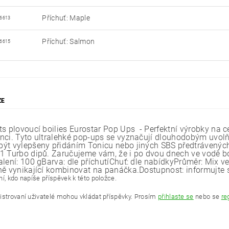
Příchuť: Maple
6613
Příchuť: Salmon
6615
ZE
ts plovoucí boilies Eurostar Pop Ups - Perfektní výrobky na c
nci. Tyto ultralehké pop-ups se vyznačují dlouhodobým uvol
ýt vylepšeny přidáním Tonicu nebo jiných SBS předtrávených 
1 Turbo dipů. Zaručujeme vám, že i po dvou dnech ve vodě boi
alení: 100 gBarva: dle příchutíChuť: dle nabídkyPrůměr: Mix 
ně vynikající kombinovat na panáčka.Dostupnost: informujte 
í, kdo napíše příspěvek k této položce.
istrovaní uživatelé mohou vkládat příspěvky. Prosím
přihlaste se
nebo se
re