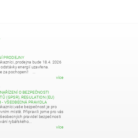
Y
NÍ PRODEJNY
ákazníci, prodejna bude 18.4. 2026
 odstávky energií uzavřena.
 za pochopení! ...
více
4
NAŘÍZENÍ O BEZPEČNOSTI
Ů (GPSR), REGULATION (EU)
8 - VŠEOBECNÁ PRAVIDLA
ákazníci,vaše bezpečnost je pro
vním místě. Připravili jsme pro vás
všeobecných pravidel bezpečnosti
vání rybářského...
více