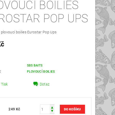
OVOUCÍ BOILIES
ROSTAR POP UPS
 plovoucí boilies Eurostar Pop Ups
Kč
SBS BAITS
E
PLOVOUCÍ BOILIES
Tisk
Dotaz
249 Kč