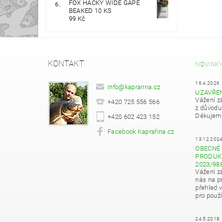
FOX HÁČKY WIDE GAPE
BEAKED 10 KS
99 Kč
KONTAKT
NOVINK
16.4.2026
info
@
kaprarina.cz
UZAVŘE
Vážení z
+420 725 556 566
z důvodu
Děkujeme
+420 602 423 152
Facebook Kaprařina.cz
13.12.202
OBECNÉ 
PRODUKT
2023/98
Vážení z
nás na pr
přehled 
pro použí
24.5.2018