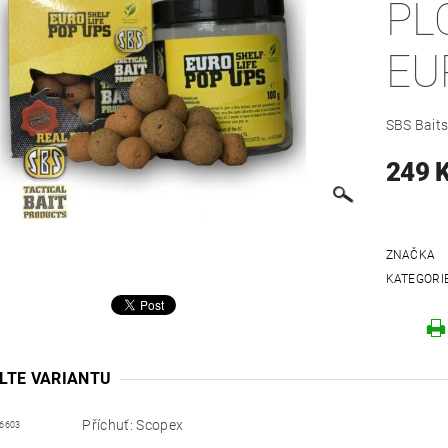
PL
EU
SBS Baits
249 
ZNAČKA
KATEGORI
LTE VARIANTU
Příchuť: Scopex
6603