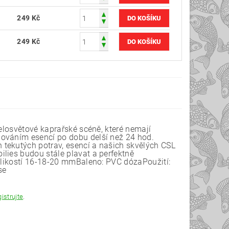
249 Kč
249 Kč
elosvětové kaprařské scéně, které nemají
ňováním esencí po dobu delší než 24 hod.
tekutých potrav, esencí a našich skvělých CSL
lies budou stále plavat a perfektně
velikostí 16-18-20 mmBaleno: PVC dózaPoužití:
se
gistrujte
.