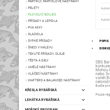
PARTIKLY, PARTIKLOVÉ NÁSTRAHY
PELETY
PLOV61
PLOVOUCÍ BOILIES
PLOV61
PŘÍSADY A LEPIDLA
PVA MIXY
SLADIDLA
SYPKÉ PŘÍSADY
POPIS
ŠNECI V NÁLEVU
DISKU
TEKUTÉ PŘÍSADY, OLEJE
TĚSTA A GELY
SBS Bai
konkure
UMĚLÉ NÁSTRAHY
Mohou b
nebo 3v
VLÁČECÍ NÁSTRAHY
vonět.B
WAFTERS A BALANCED NÁSTRAHY
celoroč
Buďte prvn
KŘESLA RYBÁŘSKÁ
Pouze reg
LEHÁTKA RYBÁŘSKÁ
MOŘSKÝ PROGRAM