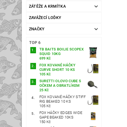
ZÁTĚŽE A KRMÍTKA
ZAVÁŽECÍ LOĎKY
ZNAČKY
TOP 6
TB BAITS BOILIE SCOPEX
SQUID 10KG
699 Kč
FOX KOVANÉ HÁČKY
CURVE SHORT 10 KS
105 Kč
SURETTI OLOVO CUBE S
OČKEM A OBRATLÍKEM
25 Kč
FOX KOVANÉ HÁČKY STIFF
RIG BEAKED 10 KS
105 Kč
FOX HÁČKY EDGES WIDE
GAPE BEAKED 10KS
150 Kč