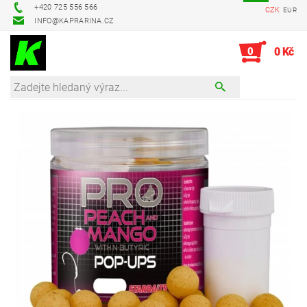
+420 725 556 566
CZK
EUR
INFO@KAPRARINA.CZ
0
0 Kč