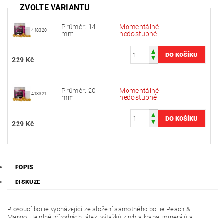
ZVOLTE VARIANTU
Průměr: 14
Momentálně
418320
mm
nedostupné
229 Kč
Průměr: 20
Momentálně
418321
mm
nedostupné
229 Kč
POPIS
DISKUZE
Plovoucí boilie vycházející ze složení samotného boilie Peach &
Mango. Je plné přírodních látek, výtažků z ryb a kraba, minerálů a