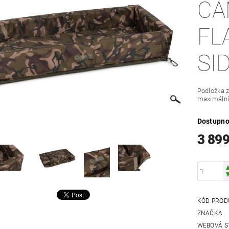
CA
FL
SI
Podložka z
maximální
Dostupno
3 899
KÓD PROD
ZNAČKA
WEBOVÁ S