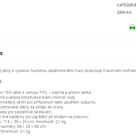
KATEGORI
ZÁRUKA
ZE
z pěny s vysokou hustotou obdélníkového tvaru poskytuje maximální ochran
i:
o 75D látka s vrstvou TPU – odolná a přitom lehká.
ně svařená konstrukce brání vniknutí vody.
umístěný ventil pro přifouknutí nebo upuštění vzduchu.
olstrované stěny se sklápí do roviny.
body pro spolehlivé sestavení.
 dvě karabiny pro zajištění při složení na polovinu.
: 115 × 55 × 20 cm; hmotnost: 2,1 kg.
 rozměry: 38 × 23 × 83 cm.
 hmotnost: 3,1 kg.