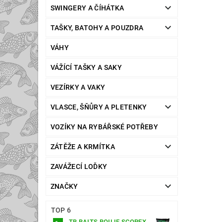
SWINGERY A ČÍHÁTKA
TAŠKY, BATOHY A POUZDRA
VÁHY
VÁŽÍCÍ TAŠKY A SAKY
VEZÍRKY A VAKY
VLASCE, ŠŇŮRY A PLETENKY
VOZÍKY NA RYBÁŘSKÉ POTŘEBY
ZÁTĚŽE A KRMÍTKA
ZAVÁŽECÍ LOĎKY
ZNAČKY
TOP 6
TB BAITS BOILIE SCOPEX