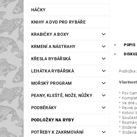
HÁČKY
KNIHY A DVD PRO RYBÁŘE
KRABIČKY A BOXY
POPIS
KRMENÍ A NÁSTRAHY
DISKU
KŘESLA RYBÁŘSKÁ
LEHÁTKA RYBÁŘSKÁ
Podložka 
Vlastnost
MOŘSKÝ PROGRAM
* Fox Cam
PEANY, KLEŠTĚ, NOŽE, NŮŽKY
* Komplet
* Ve dně 
PODBĚRÁKY
* Pevné p
* Kotvící 
* Součástí
PODLOŽKY NA RYBY
* Rozměry
* Složené
POTŘEBY K ZAKRMOVÁNÍ
* Složená