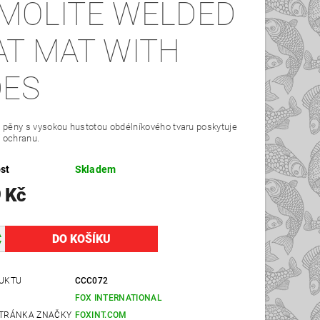
MOLITE WELDED
AT MAT WITH
DES
 pěny s vysokou hustotou obdélníkového tvaru poskytuje
 ochranu.
st
Skladem
 Kč
UKTU
CCC072
FOX INTERNATIONAL
TRÁNKA ZNAČKY
FOXINT.COM