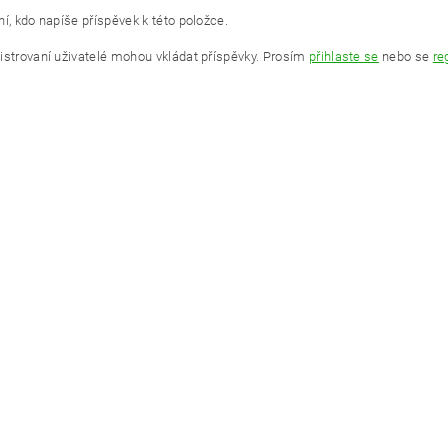
í, kdo napíše příspěvek k této položce.
istrovaní uživatelé mohou vkládat příspěvky. Prosím
přihlaste se
nebo se
re