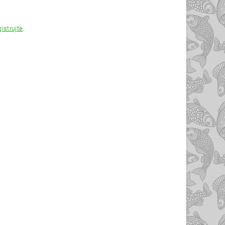
gistrujte
.