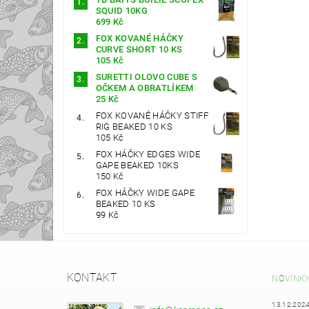
SQUID 10KG
699 Kč
FOX KOVANÉ HÁČKY
CURVE SHORT 10 KS
105 Kč
SURETTI OLOVO CUBE S
OČKEM A OBRATLÍKEM
25 Kč
FOX KOVANÉ HÁČKY STIFF
RIG BEAKED 10 KS
105 Kč
FOX HÁČKY EDGES WIDE
GAPE BEAKED 10KS
150 Kč
FOX HÁČKY WIDE GAPE
BEAKED 10 KS
99 Kč
KONTAKT
NOVINK
13.12.202