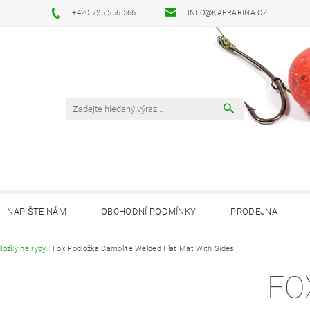
+420 725 556 566
INFO@KAPRARINA.CZ
NAPIŠTE NÁM
OBCHODNÍ PODMÍNKY
PRODEJNA
ložky na ryby
Fox Podložka Camolite Welded Flat Mat With Sides
FO