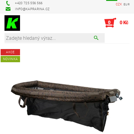
+420 725 556 566
CZK
EUR
INFO@KAPRARINA.CZ
0
0 Kč
AKCE
NOVINKA