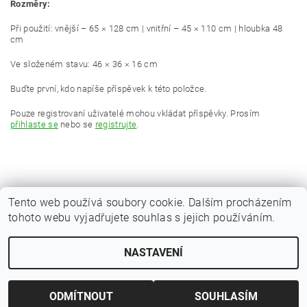
Rozměry:
Při použití: vnější – 65 × 128 cm | vnitřní – 45 × 110 cm | hloubka 48
cm
Ve složeném stavu: 46 × 36 × 16 cm
Buďte první, kdo napíše příspěvek k této položce.
Pouze registrovaní uživatelé mohou vkládat příspěvky. Prosím
přihlaste se
nebo se
registrujte
.
Tento web používá soubory cookie. Dalším procházením
tohoto webu vyjadřujete souhlas s jejich používáním.
|
Zboží.cz
Heureka.cz
NASTAVENÍ
Upravit nastavení cookies
2026 © Kaprařina.cz, všechna práva vyhrazena
Vytvořil Shoptet
ODMÍTNOUT
SOUHLASÍM