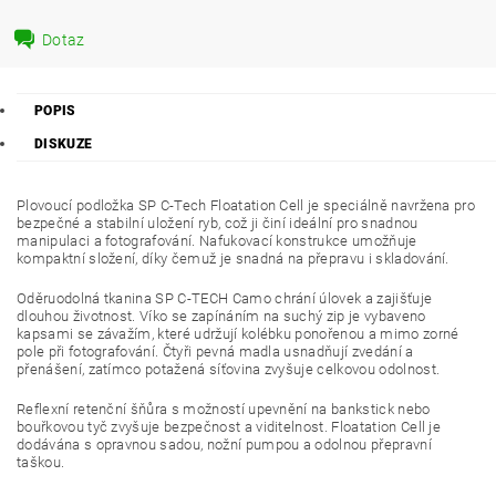
Dotaz
POPIS
DISKUZE
Plovoucí podložka SP C-Tech Floatation Cell je speciálně navržena pro
bezpečné a stabilní uložení ryb, což ji činí ideální pro snadnou
manipulaci a fotografování. Nafukovací konstrukce umožňuje
kompaktní složení, díky čemuž je snadná na přepravu i skladování.
Oděruodolná tkanina SP C-TECH Camo chrání úlovek a zajišťuje
dlouhou životnost. Víko se zapínáním na suchý zip je vybaveno
kapsami se závažím, které udržují kolébku ponořenou a mimo zorné
pole při fotografování. Čtyři pevná madla usnadňují zvedání a
přenášení, zatímco potažená síťovina zvyšuje celkovou odolnost.
Reflexní retenční šňůra s možností upevnění na bankstick nebo
bouřkovou tyč zvyšuje bezpečnost a viditelnost. Floatation Cell je
dodávána s opravnou sadou, nožní pumpou a odolnou přepravní
taškou.