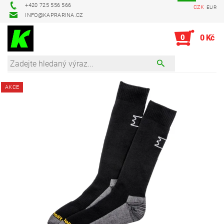
+420 725 556 566
CZK
EUR
INFO@KAPRARINA.CZ
0
0 Kč
AKCE