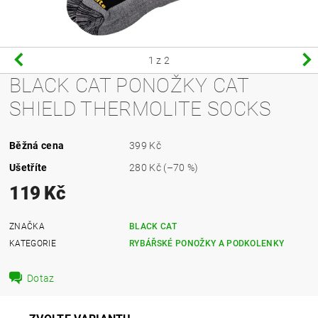
1
z 2
BLACK CAT PONOŽKY CAT
SHIELD THERMOLITE SOCKS
Běžná cena
399 Kč
Ušetříte
280 Kč
(–70 %)
119 Kč
ZNAČKA
BLACK CAT
KATEGORIE
RYBÁŘSKÉ PONOŽKY A PODKOLENKY
Dotaz