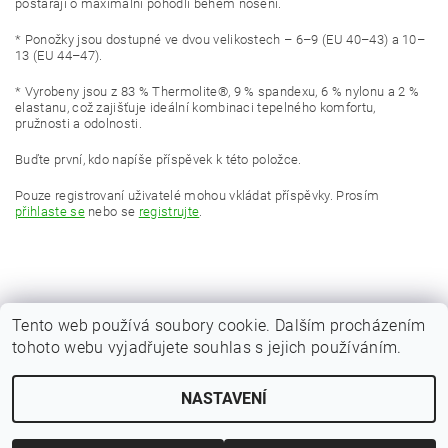
postarají o maximální pohodlí během nošení.
* Ponožky jsou dostupné ve dvou velikostech – 6–9 (EU 40–43) a 10–
13 (EU 44–47).
* Vyrobeny jsou z 83 % Thermolite®, 9 % spandexu, 6 % nylonu a 2 %
elastanu, což zajišťuje ideální kombinaci tepelného komfortu,
pružnosti a odolnosti.
Buďte první, kdo napíše příspěvek k této položce.
Pouze registrovaní uživatelé mohou vkládat příspěvky. Prosím
přihlaste se
nebo se
registrujte
.
Tento web používá soubory cookie. Dalším procházením
tohoto webu vyjadřujete souhlas s jejich používáním.
|
Zboží.cz
Heureka.cz
NASTAVENÍ
Upravit nastavení cookies
2026 © Kaprařina.cz, všechna práva vyhrazena