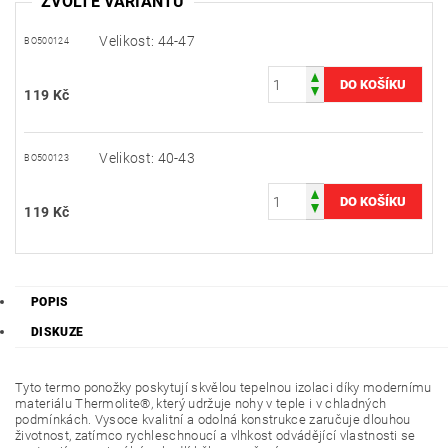
ZVOLTE VARIANTU
Velikost: 44-47
BO500124
119 Kč
Velikost: 40-43
BO500123
119 Kč
POPIS
DISKUZE
Tyto termo ponožky poskytují skvělou tepelnou izolaci díky modernímu
materiálu Thermolite®, který udržuje nohy v teple i v chladných
podmínkách. Vysoce kvalitní a odolná konstrukce zaručuje dlouhou
životnost, zatímco rychleschnoucí a vlhkost odvádějící vlastnosti se