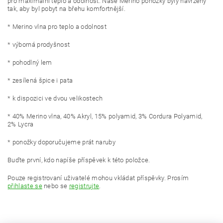
pro maximální teplo a odolnost. Naše Merino ponožky byly navrženy
tak, aby byl pobyt na břehu komfortnější.
* Merino vlna pro teplo a odolnost
* výborná prodyšnost
* pohodlný lem
* zesílená špice i pata
* k dispozici ve dvou velikostech
* 40% Merino vlna, 40% Akryl, 15% polyamid, 3% Cordura Polyamid,
2% Lycra
* ponožky doporučujeme prát naruby
Buďte první, kdo napíše příspěvek k této položce.
Pouze registrovaní uživatelé mohou vkládat příspěvky. Prosím
přihlaste se
nebo se
registrujte
.