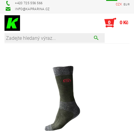
+420 725 556 566
CZK
EUR
INFO@KAPRARINA.CZ
0
0 Kč