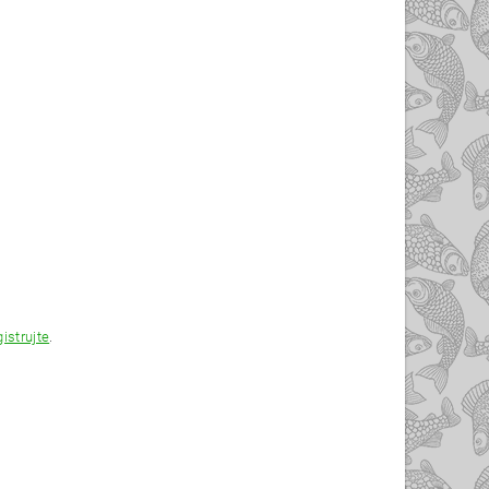
gistrujte
.