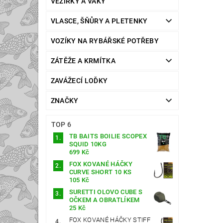
VEZÍRKY A VAKY
VLASCE, ŠŇŮRY A PLETENKY
VOZÍKY NA RYBÁŘSKÉ POTŘEBY
ZÁTĚŽE A KRMÍTKA
ZAVÁŽECÍ LOĎKY
ZNAČKY
TOP 6
TB BAITS BOILIE SCOPEX
SQUID 10KG
699 Kč
FOX KOVANÉ HÁČKY
CURVE SHORT 10 KS
105 Kč
SURETTI OLOVO CUBE S
OČKEM A OBRATLÍKEM
25 Kč
FOX KOVANÉ HÁČKY STIFF