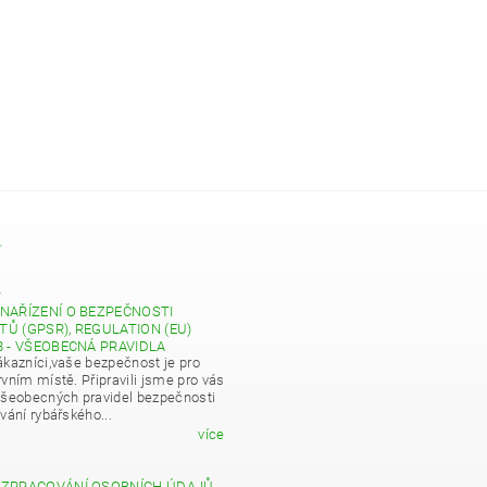
Y
4
NAŘÍZENÍ O BEZPEČNOSTI
Ů (GPSR), REGULATION (EU)
8 - VŠEOBECNÁ PRAVIDLA
ákazníci,vaše bezpečnost je pro
vním místě. Připravili jsme pro vás
všeobecných pravidel bezpečnosti
vání rybářského...
více
 ZPRACOVÁNÍ OSOBNÍCH ÚDAJŮ