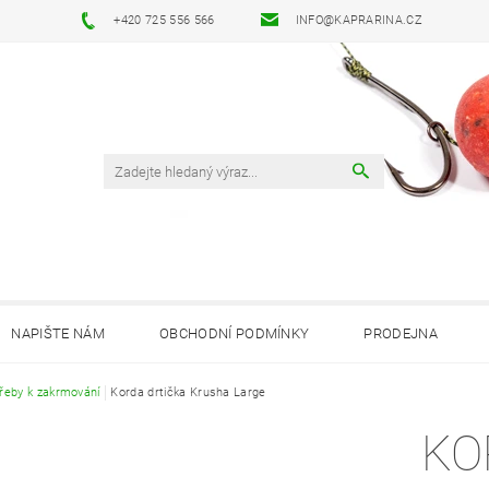
+420 725 556 566
INFO@KAPRARINA.CZ
NAPIŠTE NÁM
OBCHODNÍ PODMÍNKY
PRODEJNA
řeby k zakrmování
Korda drtička Krusha Large
KO