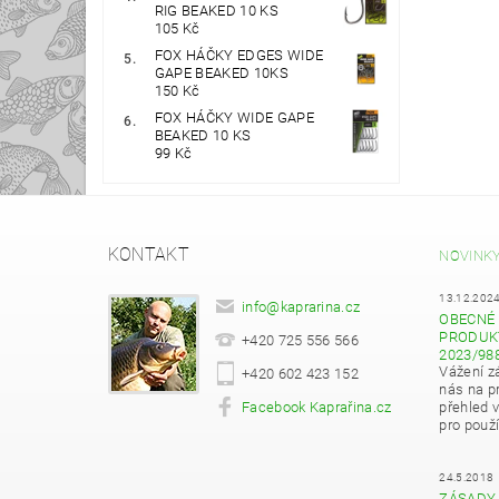
RIG BEAKED 10 KS
105 Kč
FOX HÁČKY EDGES WIDE
GAPE BEAKED 10KS
150 Kč
FOX HÁČKY WIDE GAPE
BEAKED 10 KS
99 Kč
KONTAKT
NOVINK
13.12.202
info
@
kaprarina.cz
OBECNÉ 
PRODUKT
+420 725 556 566
2023/98
Vážení z
+420 602 423 152
nás na pr
Facebook Kaprařina.cz
přehled 
pro použí
24.5.2018
ZÁSADY