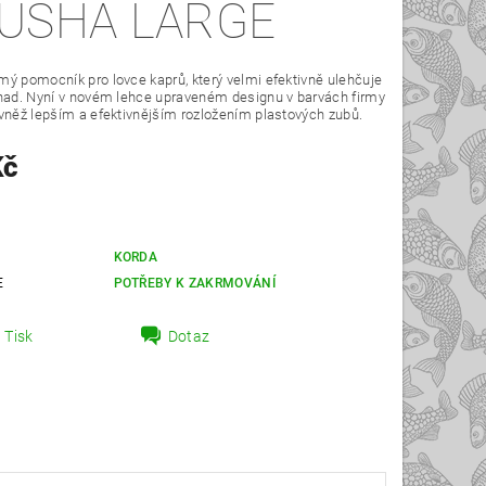
USHA LARGE
ý pomocník pro lovce kaprů, který velmi efektivně ulehčuje
nad. Nyní v novém lehce upraveném designu v barvách firmy
vněž lepším a efektivnějším rozložením plastových zubů.
Kč
KORDA
E
POTŘEBY K ZAKRMOVÁNÍ
Tisk
Dotaz