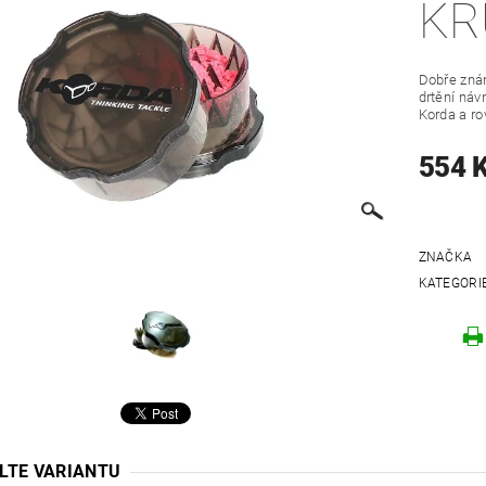
KR
Dobře znám
drtění náv
Korda a ro
554 
ZNAČKA
KATEGORI
LTE VARIANTU