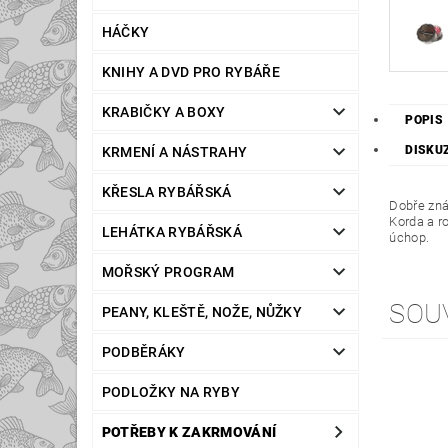
HÁČKY
KNIHY A DVD PRO RYBÁŘE
KRABIČKY A BOXY
POPIS
DISKU
KRMENÍ A NÁSTRAHY
KŘESLA RYBÁŘSKÁ
Dobře zná
Korda a r
LEHÁTKA RYBÁŘSKÁ
úchop.
MOŘSKÝ PROGRAM
SOU
PEANY, KLEŠTĚ, NOŽE, NŮŽKY
PODBĚRÁKY
PODLOŽKY NA RYBY
POTŘEBY K ZAKRMOVÁNÍ