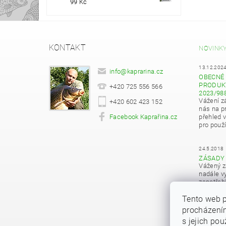
99 Kč
KONTAKT
NOVINK
13.12.202
info
@
kaprarina.cz
OBECNÉ 
PRODUKT
+420 725 556 566
2023/98
Vážení z
+420 602 423 152
nás na pr
Facebook Kaprařina.cz
přehled 
pro použí
24.5.2018
ZÁSADY
Vážený z
nadále vy
zapotřeb
osobních
Tento web p
procházením
s jejich po