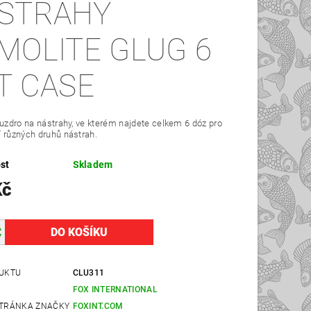
STRAHY
MOLITE GLUG 6
T CASE
ouzdro na nástrahy, ve kterém najdete celkem 6 dóz pro
 různých druhů nástrah.
st
Skladem
Kč
UKTU
CLU311
FOX INTERNATIONAL
TRÁNKA ZNAČKY
FOXINT.COM