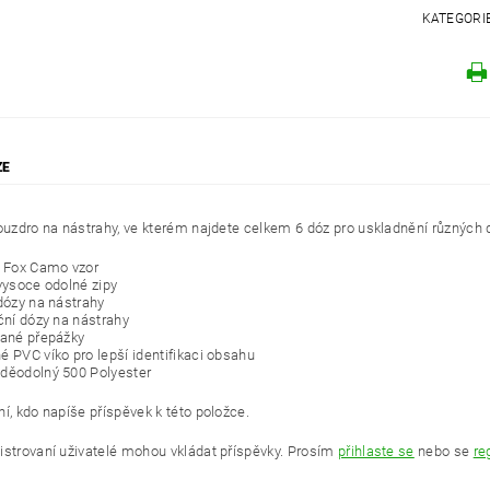
KATEGORI
ZE
pouzdro na nástrahy, ve kterém najdete celkem 6 dóz pro uskladnění různých 
í Fox Camo vzor
 vysoce odolné zipy
 dózy na nástrahy
iční dózy na nástrahy
vané přepážky
é PVC víko pro lepší identifikaci obsahu
děodolný 500 Polyester
í, kdo napíše příspěvek k této položce.
istrovaní uživatelé mohou vkládat příspěvky. Prosím
přihlaste se
nebo se
re