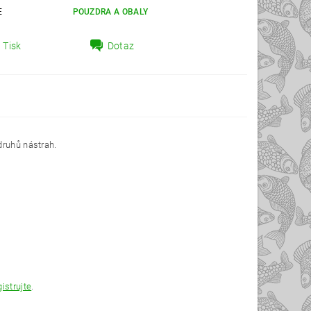
E
POUZDRA A OBALY
Tisk
Dotaz
druhů nástrah.
gistrujte
.