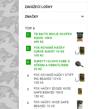
ZAVÁŽECÍ LOĎKY
ZNAČKY
TOP 6
TB BAITS BOILIE SCOPEX
SQUID 10KG
699 Kč
FOX KOVANÉ HÁČKY
CURVE SHORT 10 KS
105 Kč
SURETTI OLOVO CUBE S
OČKEM A OBRATLÍKEM
25 Kč
FOX KOVANÉ HÁČKY STIFF
RIG BEAKED 10 KS
105 Kč
FOX HÁČKY EDGES WIDE
GAPE BEAKED 10KS
150 Kč
FOX HÁČKY WIDE GAPE
BEAKED 10 KS