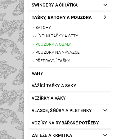
SWINGERY A ČÍHÁTKA
TAŠKY, BATOHY A POUZDRA
BATOHY
JÍDELNÍ TAŠKY A SETY
POUZDRA A OBALY
POUZDRA NA NÁVAZCE
PŘEPRAVNÍ TAŠKY
VÁHY
VÁŽÍCÍ TAŠKY A SAKY
VEZÍRKY A VAKY
VLASCE, ŠŇŮRY A PLETENKY
VOZÍKY NA RYBÁŘSKÉ POTŘEBY
ZÁTĚŽE A KRMÍTKA