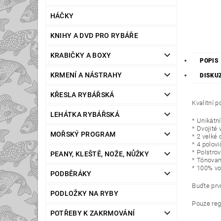
HÁČKY
KNIHY A DVD PRO RYBÁŘE
KRABIČKY A BOXY
POPIS
KRMENÍ A NÁSTRAHY
DISKU
KŘESLA RYBÁŘSKÁ
Kvalitní 
LEHÁTKA RYBÁŘSKÁ
* Unikátn
* Dvojité
MOŘSKÝ PROGRAM
* 2 velké
* 4 polov
* Polstro
PEANY, KLEŠTĚ, NOŽE, NŮŽKY
* Tónovan
* 100% vo
PODBĚRÁKY
Buďte prvn
PODLOŽKY NA RYBY
Pouze reg
POTŘEBY K ZAKRMOVÁNÍ