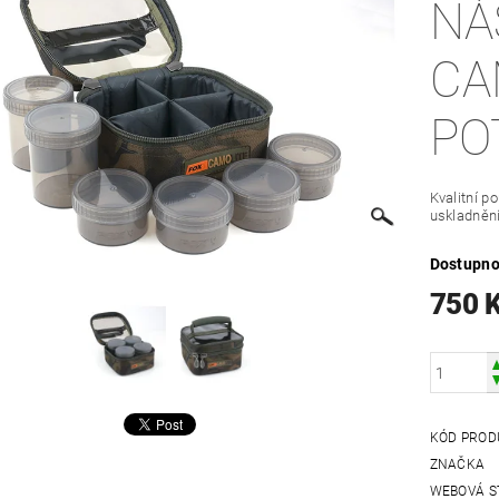
NÁ
CA
PO
Kvalitní p
uskladnění
Dostupno
750 
KÓD PROD
ZNAČKA
WEBOVÁ S