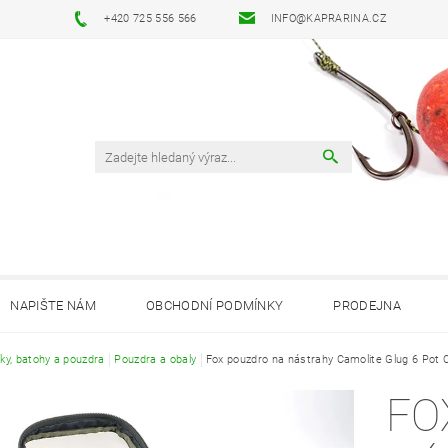
+420 725 556 566
INFO@KAPRARINA.CZ
NAPIŠTE NÁM
OBCHODNÍ PODMÍNKY
PRODEJNA
ky, batohy a pouzdra
Pouzdra a obaly
Fox pouzdro na nástrahy Camolite Glug 6 Pot 
FO