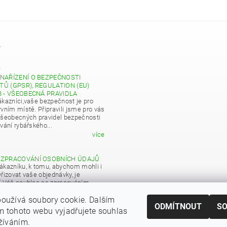
Y
4
NAŘÍZENÍ O BEZPEČNOSTI
Ů (GPSR), REGULATION (EU)
8 - VŠEOBECNÁ PRAVIDLA
ákazníci,vaše bezpečnost je pro
vním místě. Připravili jsme pro vás
všeobecných pravidel bezpečnosti
vání rybářského...
více
 ZPRACOVÁNÍ OSOBNÍCH ÚDAJŮ
ákazníku, k tomu, abychom mohli i
řizovat vaše objednávky, je
í Váš souhlas se zpracováním
 údajů pro obchodní účely...
oužívá soubory cookie. Dalším
více
ODMÍTNOUT
S
 tohoto webu vyjadřujete souhlas
|
Zboží.cz
Heureka.cz
užíváním.