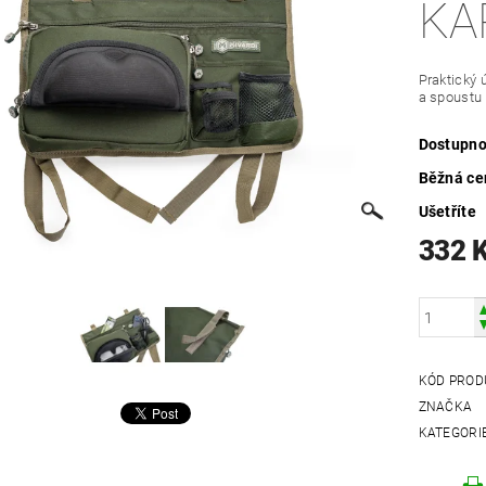
KA
Praktický 
a spoustu 
Dostupno
Běžná ce
Ušetříte
332 
KÓD PROD
ZNAČKA
KATEGORI