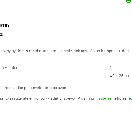
ETRY
ZE
 úložný systém s mnoha kapsami na brýle, doklady, zápisník a spoustu dalšíc
sů v balení
1
40 x 25 cm
í, kdo napíše příspěvek k této položce.
istrovaní uživatelé mohou vkládat příspěvky. Prosím
přihlaste se
nebo se
re