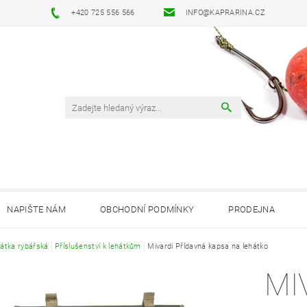
+420 725 556 566
INFO@KAPRARINA.CZ
NAPIŠTE NÁM
OBCHODNÍ PODMÍNKY
PRODEJNA
átka rybářská
Příslušenství k lehátkům
Mivardi Přídavná kapsa na lehátko
MI