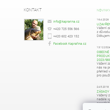
KONTAKT
NOVINK
16.4.2026
info
@
kaprarina.cz
UZAVŘE
Vážení z
+420 725 556 566
z důvodu
Děkujeme
+420 602 423 152
Facebook Kaprařina.cz
13.12.202
OBECNÉ 
PRODUKT
2023/98
Vážení z
nás na pr
přehled 
pro použí
24.5.2018
ZÁSADY
Vážený z
nadále vy
zapotřeb
osobních