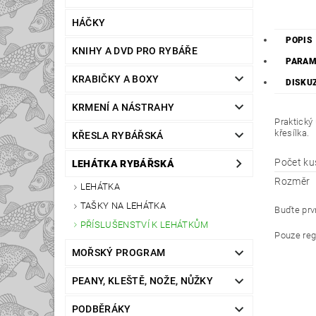
HÁČKY
POPIS
KNIHY A DVD PRO RYBÁŘE
PARAM
KRABIČKY A BOXY
DISKU
KRMENÍ A NÁSTRAHY
Praktický
křesílka.
KŘESLA RYBÁŘSKÁ
Počet ku
LEHÁTKA RYBÁŘSKÁ
Rozměr
LEHÁTKA
TAŠKY NA LEHÁTKA
Buďte prvn
PŘÍSLUŠENSTVÍ K LEHÁTKŮM
Pouze reg
MOŘSKÝ PROGRAM
PEANY, KLEŠTĚ, NOŽE, NŮŽKY
PODBĚRÁKY