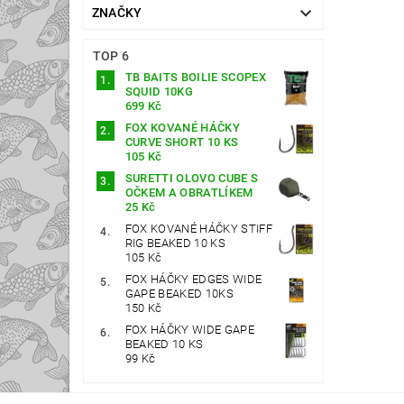
ZNAČKY
TOP 6
TB BAITS BOILIE SCOPEX
SQUID 10KG
699 Kč
FOX KOVANÉ HÁČKY
CURVE SHORT 10 KS
105 Kč
SURETTI OLOVO CUBE S
OČKEM A OBRATLÍKEM
25 Kč
FOX KOVANÉ HÁČKY STIFF
RIG BEAKED 10 KS
105 Kč
FOX HÁČKY EDGES WIDE
GAPE BEAKED 10KS
150 Kč
FOX HÁČKY WIDE GAPE
BEAKED 10 KS
99 Kč