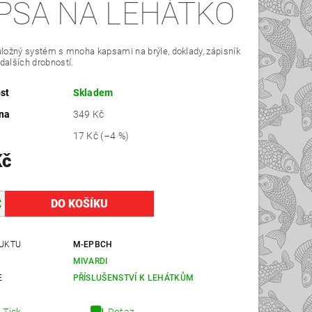
PSA NA LEHÁTKO
úložný systém s mnoha kapsami na brýle, doklady, zápisník
dalších drobností.
st
Skladem
na
349 Kč
17 Kč
(–4 %)
Kč
UKTU
M-EPBCH
MIVARDI
E
PŘÍSLUŠENSTVÍ K LEHÁTKŮM