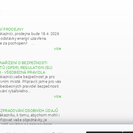
Y
NÍ PRODEJNY
ákazníci, prodejna bude 18.4. 2026
 odstávky energií uzavřena.
 za pochopení! ...
více
4
NAŘÍZENÍ O BEZPEČNOSTI
Ů (GPSR), REGULATION (EU)
8 - VŠEOBECNÁ PRAVIDLA
ákazníci,vaše bezpečnost je pro
vním místě. Připravili jsme pro vás
všeobecných pravidel bezpečnosti
vání rybářského...
více
 ZPRACOVÁNÍ OSOBNÍCH ÚDAJŮ
ákazníku, k tomu, abychom mohli i
řizovat vaše objednávky, je
í Váš souhlas se zpracováním
 údajů pro obchodní účely...