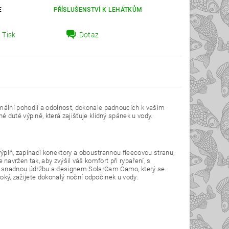
E
PŘÍSLUŠENSTVÍ K LEHÁTKŮM
Tisk
Dotaz
mální pohodlí a odolnost, dokonale padnoucích k vašim
 duté výplně, která zajišťuje klidný spánek u vody.
výplň, zapínací konektory a oboustrannou fleecovou stranu,
e navržen tak, aby zvýšil váš komfort při rybaření, s
o snadnou údržbu a designem SolarCam Camo, který se
roký, zažijete dokonalý noční odpočinek u vody.