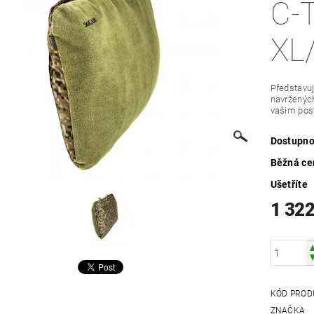
C-
XL
Představuj
navržených
vašim post
Dostupno
Běžná ce
Ušetříte
1 322
KÓD PROD
ZNAČKA