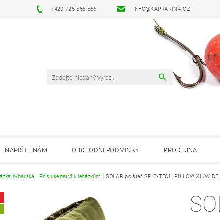
+420 725 556 566
INFO@KAPRARINA.CZ
NAPIŠTE NÁM
OBCHODNÍ PODMÍNKY
PRODEJNA
átka rybářská
Příslušenství k lehátkům
SOLAR polštář SP C-TECH PILLOW XL/WIDE
SOLAR 
A