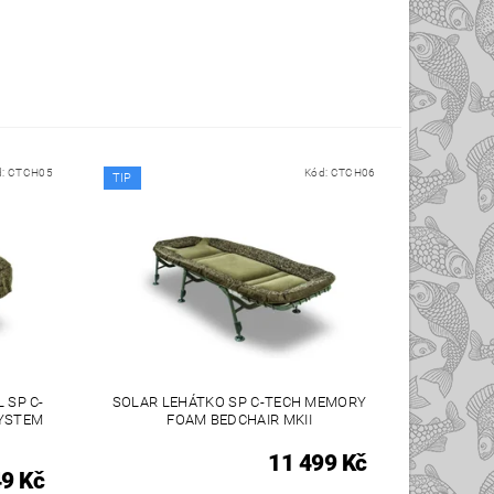
d:
CTCH05
Kód:
CTCH06
TIP
 SP C-
SOLAR LEHÁTKO SP C-TECH MEMORY
YSTEM
FOAM BEDCHAIR MKII
11 499 Kč
49 Kč