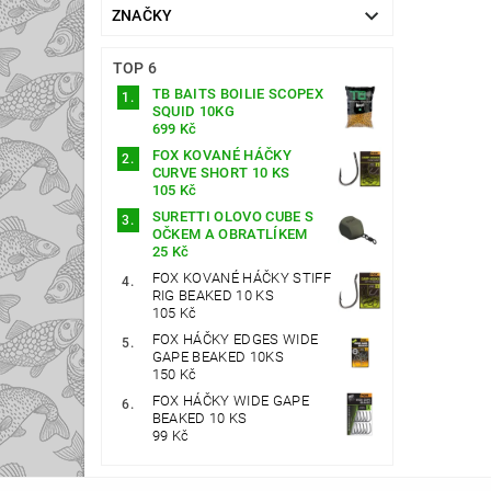
ZNAČKY
TOP 6
TB BAITS BOILIE SCOPEX
SQUID 10KG
699 Kč
FOX KOVANÉ HÁČKY
CURVE SHORT 10 KS
105 Kč
SURETTI OLOVO CUBE S
OČKEM A OBRATLÍKEM
25 Kč
FOX KOVANÉ HÁČKY STIFF
RIG BEAKED 10 KS
105 Kč
FOX HÁČKY EDGES WIDE
GAPE BEAKED 10KS
150 Kč
FOX HÁČKY WIDE GAPE
BEAKED 10 KS
99 Kč