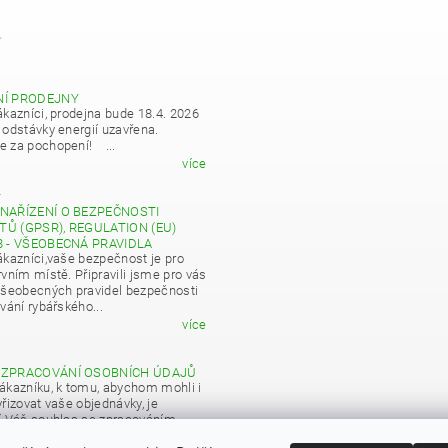
Y
NÍ PRODEJNY
ákazníci, prodejna bude 18.4. 2026
 odstávky energií uzavřena.
 za pochopení! ...
více
4
NAŘÍZENÍ O BEZPEČNOSTI
Ů (GPSR), REGULATION (EU)
8 - VŠEOBECNÁ PRAVIDLA
ákazníci,vaše bezpečnost je pro
vním místě. Připravili jsme pro vás
všeobecných pravidel bezpečnosti
vání rybářského...
více
 ZPRACOVÁNÍ OSOBNÍCH ÚDAJŮ
ákazníku, k tomu, abychom mohli i
řizovat vaše objednávky, je
í Váš souhlas se zpracováním
 údajů pro obchodní účely...