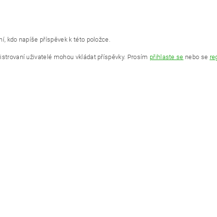
í, kdo napíše příspěvek k této položce.
istrovaní uživatelé mohou vkládat příspěvky. Prosím
přihlaste se
nebo se
re