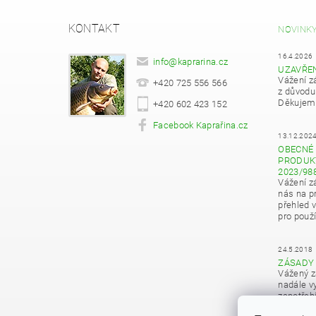
KONTAKT
NOVINK
16.4.2026
info
@
kaprarina.cz
UZAVŘE
Vážení z
+420 725 556 566
z důvodu
Děkujeme
+420 602 423 152
Facebook Kaprařina.cz
13.12.202
OBECNÉ 
PRODUKT
2023/98
Vážení z
nás na pr
přehled 
pro použí
24.5.2018
ZÁSADY
Vážený z
nadále vy
zapotřeb
osobních