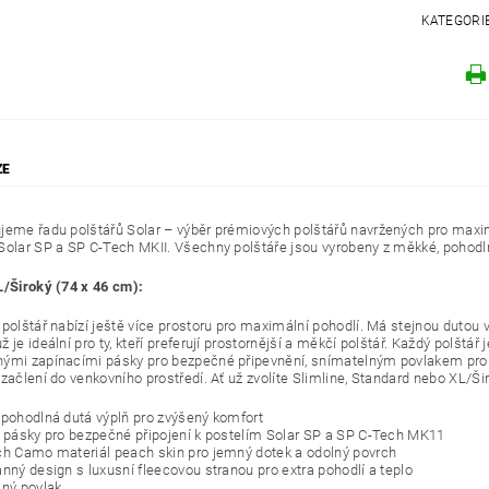
KATEGORI
ZE
jeme řadu polštářů Solar – výběr prémiových polštářů navržených pro maxi
Solar SP a SP C-Tech MKII. Všechny polštáře jsou vyrobeny z měkké, pohodlné
L/Široký (74 x 46 cm):
 polštář nabízí ještě více prostoru pro maximální pohodlí. Má stejnou dutou 
 je ideální pro ty, kteří preferují prostornější a měkčí polštář. Každý polštář j
ými zapínacími pásky pro bezpečné připevnění, snímatelným povlakem pr
začlení do venkovního prostředí. Ať už zvolíte Slimline, Standard nebo XL/Ši
 pohodlná dutá výplň pro zvýšený komfort
í pásky pro bezpečné připojení k postelím Solar SP a SP C-Tech MK11
ch Camo materiál peach skin pro jemný dotek a odolný povrch
anný design s luxusní fleecovou stranou pro extra pohodlí a teplo
lný povlak