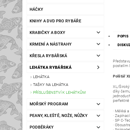
HÁČKY
KNIHY A DVD PRO RYBÁŘE
KRABIČKY A BOXY
POPIS
KRMENÍ A NÁSTRAHY
DISKU
KŘESLA RYBÁŘSKÁ
Představu
postelím 
LEHÁTKA RYBÁŘSKÁ
Polštář X
LEHÁTKA
TAŠKY NA LEHÁTKA
XL/Široký
díky čemuž
PŘÍSLUŠENSTVÍ K LEHÁTKŮM
jednoduch
perfektně 
MOŘSKÝ PROGRAM
· Měkká a
PEANY, KLEŠTĚ, NOŽE, NŮŽKY
· Zapínac
· SP C-Te
· Oboustr
PODBĚRÁKY
· Snímate