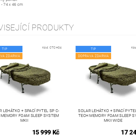
 - 74 x 46 cm
VISEJÍCÍ PRODUKTY
Kód:
CTCH04
Kó
TIP
TIP
AVA ZDARMA
DOPRAVA ZDARMA
 LEHÁTKO + SPACÍ PYTEL SP C-
SOLAR LEHÁTKO + SPACÍ PYTEL
 MEMORY FOAM SLEEP SYSTEM
TECH MEMORY FOAM SLEEP S
MKII
MKII WIDE
15 999 Kč
17 2