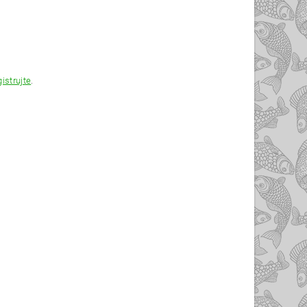
gistrujte
.