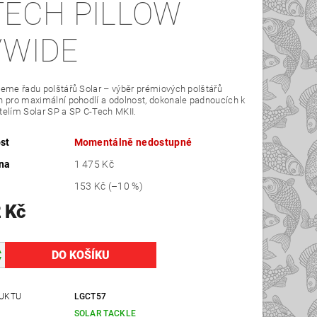
TECH PILLOW
/WIDE
eme řadu polštářů Solar – výběr prémiových polštářů
 pro maximální pohodlí a odolnost, dokonale padnoucích k
elím Solar SP a SP C-Tech MKII.
st
Momentálně nedostupné
na
1 475 Kč
153 Kč
(–10 %)
 Kč
UKTU
LGCT57
SOLAR TACKLE