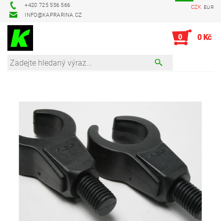
+420 725 556 566
CZK
EUR
INFO@KAPRARINA.CZ
0
0 Kč