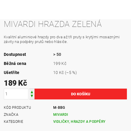
MIVARDI HRAZDA ZELENÁ
Kvalitní aluminiové hrazdy pro dva až tři pruty s krytými mosaznými
závity na podpěry prutů nebo hlásiče.
Dostupnost
> 50
Běžná cena
199 Kč
Ušetříte
10 Kč
(–5 %)
189 Kč
KÓD PRODUKTU
M-BBG
ZNAČKA
MIVARDI
KATEGORIE
VIDLIČKY, HRAZDY A PODPĚRY