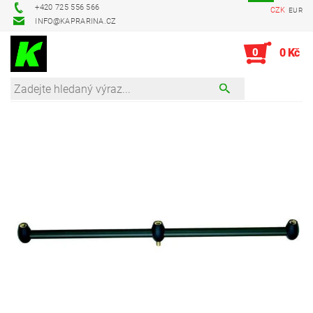
+420 725 556 566
CZK
EUR
INFO@KAPRARINA.CZ
0
0 Kč