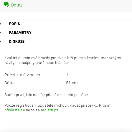
Dotaz
POPIS
PARAMETRY
DISKUZE
Kvalitní aluminiové hrazdy pro dva až tři pruty s krytými mosaznými
závity na podpěry prutů nebo hlásiče.
Počet kusů v balení
1
Délka
51 cm
Buďte první, kdo napíše příspěvek k této položce.
Pouze registrovaní uživatelé mohou vkládat příspěvky. Prosím
přihlaste se
nebo se
registrujte
.