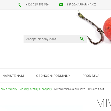
+420 725 556 566
INFO@KAPRARINA.CZ
NAPIŠTE NÁM
OBCHODNÍ PODMÍNKY
PRODEJNA
jany a vidličky
Vidličky, hrazdy a podpěry
Mivardi Vidlička hliníková - 125 cm závit
MI