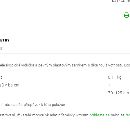
KATEGORI
ETRY
ZE
teleskopická vidlička s pevným plastovým zámkem s dlouhou životností. Dod
t
0.11 kg
sů v balení
1
70- 125 cm
í, kdo napíše příspěvek k této položce.
istrovaní uživatelé mohou vkládat příspěvky. Prosím
přihlaste se
nebo se
re