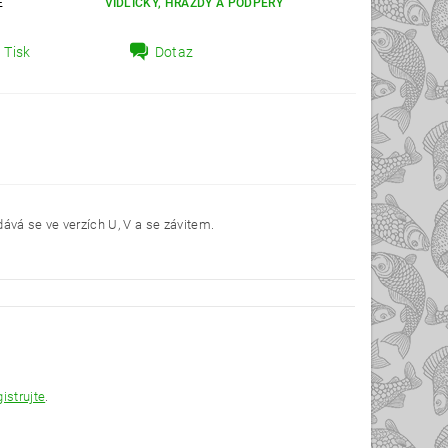
E
VIDLIČKY, HRAZDY A PODPĚRY
Tisk
Dotaz
ává se ve verzích U, V a se závitem.
gistrujte
.