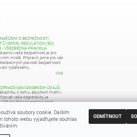
Y
4
NAŘÍZENÍ O BEZPEČNOSTI
Ů (GPSR), REGULATION (EU)
8 - VŠEOBECNÁ PRAVIDLA
ákazníci,vaše bezpečnost je pro
vním místě. Připravili jsme pro vás
všeobecných pravidel bezpečnosti
vání rybářského...
více
 ZPRACOVÁNÍ OSOBNÍCH ÚDAJŮ
ákazníku, k tomu, abychom mohli i
řizovat vaše objednávky, je
í Váš souhlas se zpracováním
 údajů pro obchodní účely...
oužívá soubory cookie. Dalším
více
ODMÍTNOUT
S
 tohoto webu vyjadřujete souhlas
|
Zboží.cz
Heureka.cz
užíváním.