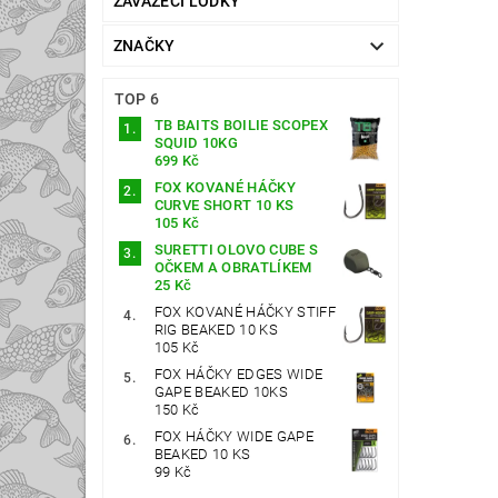
ZAVÁŽECÍ LOĎKY
ZNAČKY
TOP 6
TB BAITS BOILIE SCOPEX
SQUID 10KG
699 Kč
FOX KOVANÉ HÁČKY
CURVE SHORT 10 KS
105 Kč
SURETTI OLOVO CUBE S
OČKEM A OBRATLÍKEM
25 Kč
FOX KOVANÉ HÁČKY STIFF
RIG BEAKED 10 KS
105 Kč
FOX HÁČKY EDGES WIDE
GAPE BEAKED 10KS
150 Kč
FOX HÁČKY WIDE GAPE
BEAKED 10 KS
99 Kč