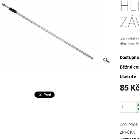
HL
ZÁ
Klasická 
dlouhou ži
Dostupno
Běžná ce
Ušetříte
85 K
KÓD PROD
ZNAČKA