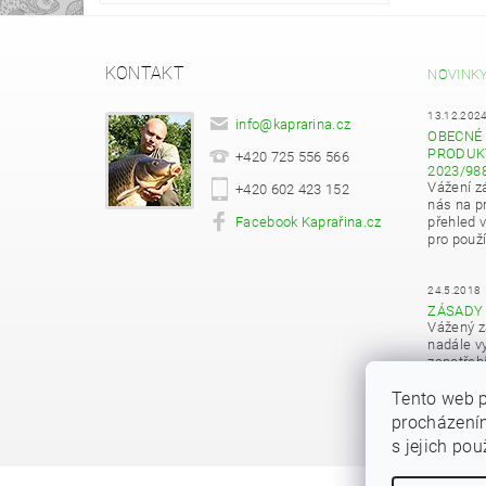
KONTAKT
NOVINK
13.12.202
info
@
kaprarina.cz
OBECNÉ 
PRODUKT
+420 725 556 566
2023/98
Vážení z
+420 602 423 152
nás na pr
Facebook Kaprařina.cz
přehled 
pro použí
24.5.2018
ZÁSADY
Vážený z
nadále vy
zapotřeb
osobních
Tento web p
procházením
s jejich po