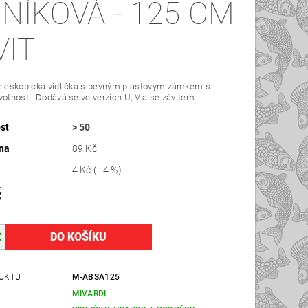
INÍKOVÁ - 125 CM
VIT
teleskopická vidlička s pevným plastovým zámkem s
votností. Dodává se ve verzích U, V a se závitem.
st
> 50
na
89 Kč
4 Kč
(–4 %)
č
UKTU
M-ABSA125
MIVARDI