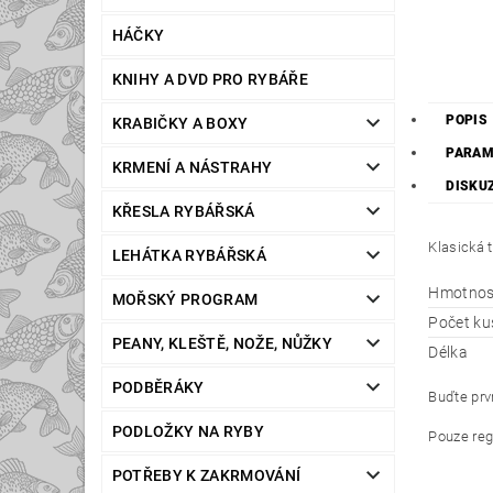
HÁČKY
KNIHY A DVD PRO RYBÁŘE
POPIS
KRABIČKY A BOXY
PARAM
KRMENÍ A NÁSTRAHY
DISKU
KŘESLA RYBÁŘSKÁ
Klasická 
LEHÁTKA RYBÁŘSKÁ
Hmotnos
MOŘSKÝ PROGRAM
Počet ku
PEANY, KLEŠTĚ, NOŽE, NŮŽKY
Délka
PODBĚRÁKY
Buďte prvn
PODLOŽKY NA RYBY
Pouze reg
POTŘEBY K ZAKRMOVÁNÍ