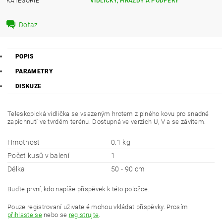
KATEGORIE
VIDLIČKY, HRAZDY A PODPĚRY
Dotaz
POPIS
PARAMETRY
DISKUZE
Teleskopická vidlička se vsazeným hrotem z plného kovu pro snadné
zapíchnutí ve tvrdém terénu. Dostupná ve verzích U, V a se závitem.
Hmotnost
0.1 kg
Počet kusů v balení
1
Délka
50 - 90 cm
Buďte první, kdo napíše příspěvek k této položce.
Pouze registrovaní uživatelé mohou vkládat příspěvky. Prosím
přihlaste se
nebo se
registrujte
.