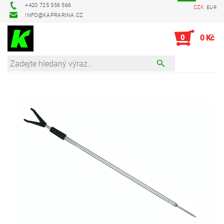
+420 725 556 566
CZK
EUR
INFO@KAPRARINA.CZ
0
0 Kč