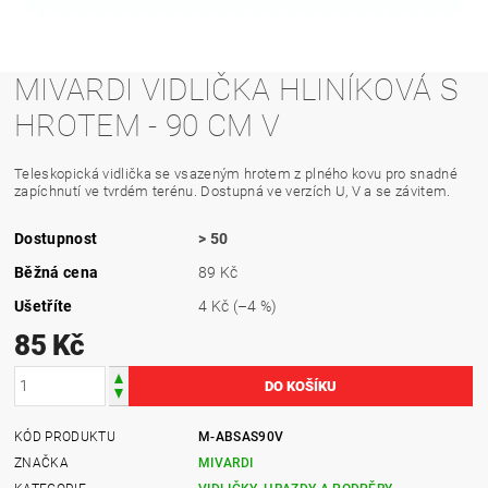
MIVARDI VIDLIČKA HLINÍKOVÁ S
HROTEM - 90 CM V
Teleskopická vidlička se vsazeným hrotem z plného kovu pro snadné
zapíchnutí ve tvrdém terénu. Dostupná ve verzích U, V a se závitem.
Dostupnost
> 50
Běžná cena
89 Kč
Ušetříte
4 Kč
(–4 %)
85 Kč
KÓD PRODUKTU
M-ABSAS90V
ZNAČKA
MIVARDI