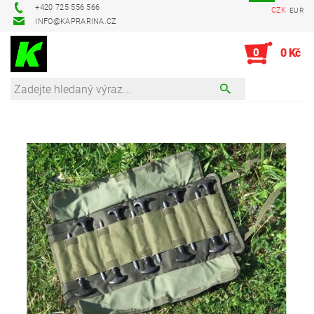
+420 725 556 566
CZK
EUR
INFO@KAPRARINA.CZ
0
0 Kč